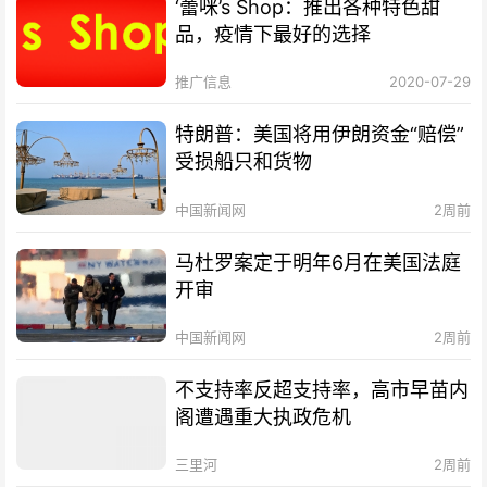
‘蕾咪’s Shop：推出各种特色甜
品，疫情下最好的选择
推广信息
2020-07-29
特朗普：美国将用伊朗资金“赔偿”
受损船只和货物
中国新闻网
2周前
马杜罗案定于明年6月在美国法庭
开审
中国新闻网
2周前
不支持率反超支持率，高市早苗内
阁遭遇重大执政危机
三里河
2周前