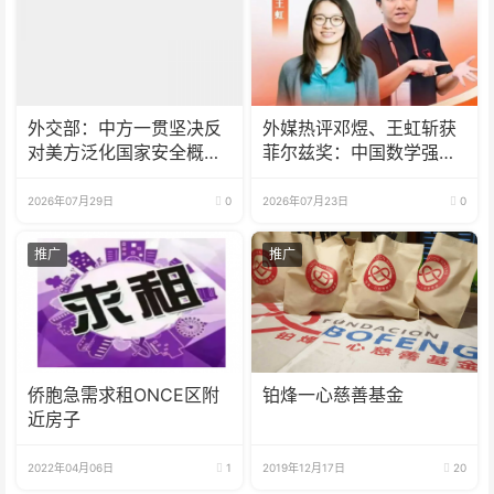
外交部：中方一贯坚决反
外媒热评邓煜、王虹斩获
对美方泛化国家安全概念
菲尔兹奖：中国数学强势
打压中国企业
崛起 国际影响力持续攀升
2026年07月29日
0
2026年07月23日
0
推广
推广
侨胞急需求租ONCE区附
铂烽一心慈善基金
近房子
2022年04月06日
1
2019年12月17日
20