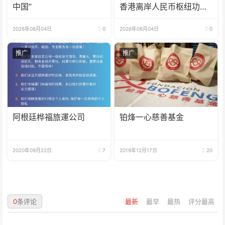
中国”
香港离岸人民币枢纽功能
再升级
2026年08月04日
0
2026年08月04日
0
推广
推广
阿根廷桦福旅運公司
铂烽一心慈善基金
2020年09月22日
7
2019年12月17日
20
0
条评论
最新
最早
最热
评分最高