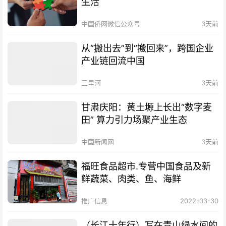
生活
中国侨网微信公众号
3天前
从“搬出去”到“搬回来”，跨国企业
产业链回流中国
三里河
3天前
甘肃庆阳：黄土塬上长出“数字麦
田” 算力引力场聚产业生态
中国新闻网
3天前
福旺食品超市.专营中国食品及新
鲜蔬菜、肉类、鱼、海鲜
推广信息
2022-03-30
（长江十年行）写在青山绿水间的