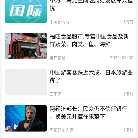
中方：乌克兰问题局势发展令人担
忧
中国新闻网
1周前
福旺食品超市.专营中国食品及新
鲜蔬菜、肉类、鱼、海鲜
推广信息
2022-03-30
中国游客暴跌近六成，日本旅游业
疼了
三里河
1周前
阿经济部长：民众仍不信任银行
，换美元并藏在床垫下
阿根廷华人网
1周前