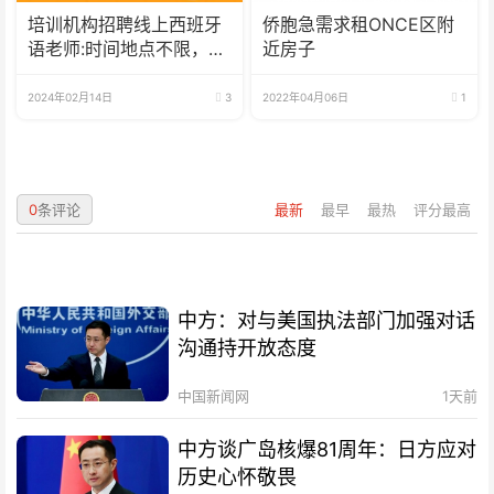
培训机构招聘线上西班牙
侨胞急需求租ONCE区附
语老师:时间地点不限，可
近房子
兼职可全职
2024年02月14日
3
2022年04月06日
1
0
条评论
最新
最早
最热
评分最高
中方：对与美国执法部门加强对话
沟通持开放态度
中国新闻网
1天前
中方谈广岛核爆81周年：日方应对
历史心怀敬畏