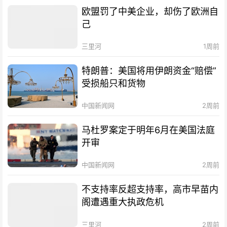
欧盟罚了中美企业，却伤了欧洲自
己
三里河
1周前
特朗普：美国将用伊朗资金“赔偿”
受损船只和货物
中国新闻网
2周前
马杜罗案定于明年6月在美国法庭
开审
中国新闻网
2周前
不支持率反超支持率，高市早苗内
阁遭遇重大执政危机
三里河
2周前