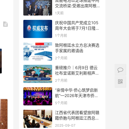
双鹿电池以足球搭建中阿
交流桥梁:受邀出席阿根廷
足协赞助商招待会！
1天前
庆祝中国共产党成立105
周年大会将于7月1日隆重
举行
1个月前
致阿根廷水立方总决赛选
手家属的邀请函
2个月前
重磅推介｜6月9日 德云
社布宜诺斯艾利斯相声专
场！国风曲艺邂逅南美风
2个月前
情，多元文化狂欢全城集
结！
“亲情中华·侨心筑梦启新
航”—2026年天津市侨界
新春联谊活动成功举办
5个月前
江西省代表团看望旅阿赣
籍侨胞与阿根廷江西总商
会座谈
2025-09-07