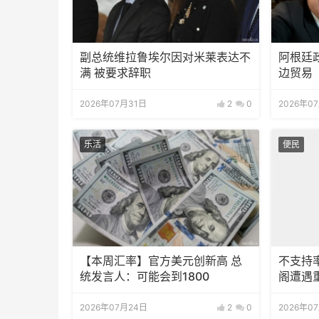
副总统维拉鲁埃尔因对米莱表达不
阿根廷
满 被要求辞职
边贸易
2026年07月31日
2
0
2026年0
乐活
便民
【本周汇率】官方美元创新高 总
不支持
统发言人：可能会到1800
阁遭遇
2026年07月24日
2
0
2026年0