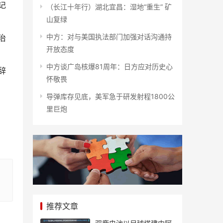
记
（长江十年行）湖北宜昌：湿地“重生” 矿
山复绿
中方：对与美国执法部门加强对话沟通持
治
开放态度
中方谈广岛核爆81周年：日方应对历史心
辞
怀敬畏
导弹库存见底，美军急于研发射程1800公
里巨炮
推荐文章