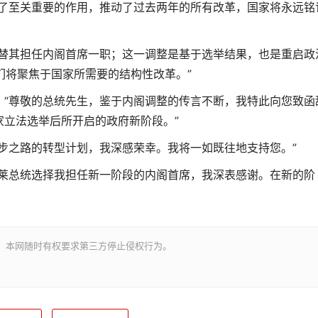
挥了至关重要的作用，推动了过去两年的所有改革，国家将永远铭
接替其担任内阁首席一职；这一调整是基于选举结果，也是重启政
们将聚焦于国家所需要的结构性改革。”
：“尊敬的总统先生，鉴于内阁调整的传言不断，我特此向您致函
家立法选举后所开启的政府新阶段。”
步之路的转型计划，我深感荣幸。我将一如既往地支持您。”
米莱总统选择我担任新一阶段的内阁首席，我深表感谢。在新的阶
。本网随时有权要求第三方停止侵权行为。