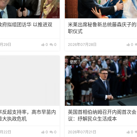
政府拟组团访华 以推进双
米莱出席秘鲁新总统藤森庆子的
职仪式
7月29日
0
0
2026年07月28日
0
便民
率反超支持率，高市早苗内
英国首相伯纳姆召开内阁首次会
重大执政危机
议：纾解民众生活成本
7月22日
0
0
2026年07月21日
0