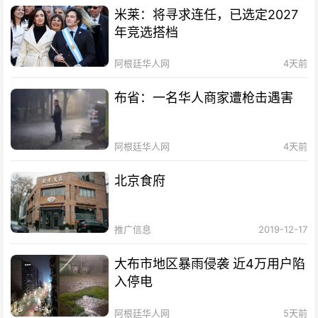
米莱：将寻求连任，已选定2027
年竞选搭档
阿根廷华人网
4天前
布省：一名华人商家遭枪击遇害
阿根廷华人网
4天前
北京食府
推广信息
2019-12-17
大布市地区暴雨侵袭 近4万用户陷
入停电
阿根廷华人网
5天前