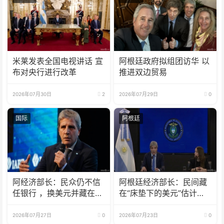
米莱发表全国电视讲话 宣
阿根廷政府拟组团访华 以
布对央行进行改革
推进双边贸易
2026年07月30日
2
2026年07月29日
0
国际
阿根廷
阿经济部长：民众仍不信
阿根廷经济部长：民间藏
任银行 ，换美元并藏在床
在“床垫下的美元”估计有
垫下
1700亿
2026年07月27日
0
2026年07月23日
0