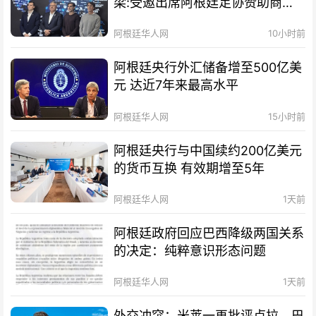
梁:受邀出席阿根廷足协赞助商招
待会！
阿根廷华人网
10小时前
阿根廷央行外汇储备增至500亿美
元 达近7年来最高水平
阿根廷华人网
15小时前
阿根廷央行与中国续约200亿美元
的货币互换 有效期增至5年
阿根廷华人网
1天前
阿根廷政府回应巴西降级两国关系
的决定：纯粹意识形态问题
阿根廷华人网
1天前
外交冲突：米莱一再批评卢拉，巴