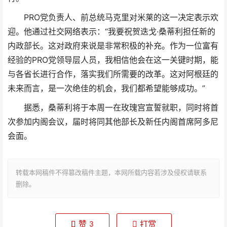
PRO党负责人、前总统马克里对米莱的这一决定表示欢
迎。他通过社交网络表示：“我要祝贺迭戈·桑蒂利担任新的
内政部长。这对政府来说是非常积极的补充。作为一位富有
经验的PRO党领导层人员，我相信他会在这一关键时期，能
与各省长进行合作，落实我们所需要的改革。这对阿根廷的
未来而言，是一次绝佳的机会，我们都希望能够成功。”
据悉，桑蒂利将于本周一在玫瑰宫宣誓就职，同时将首
次参加内阁会议，届时将同其他部长及新任内阁首席阿多尼
会面。
转载本网稿件不得篡改稿件主题，本网所载内容若涉及侵权请联系
删除。
赞
打赏
3