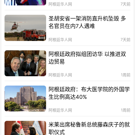
阿根廷华人网
7天前
圣胡安省一架消防直升机坠毁 多
名官员在内7人遇难
阿根廷华人网
7天前
阿根廷政府拟组团访华 以推进双
边贸易
阿根廷华人网
1周前
阿根廷政府：布大医学院的外国学
生比例高达40%
阿根廷华人网
1周前
米莱出席秘鲁新总统藤森庆子的就
职仪式