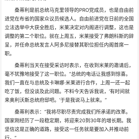
桑蒂利是前总统马克里领导的PRO党成员，也是自由前
进党在布省的国家众议员候选人。自由前进党在日前的全国
立法选举中大获全胜后，米莱决定对内阁进行调整，这也是
调整的第二个职位。就在上周五，米莱接受了弗朗科斯的辞
呈，并任命总统发言人阿多尼接替其职位担任内阁首席一
职。
桑蒂利当天在接受采访时表示，在收到米莱的邀请后，
毫不犹豫地接受了这一职位。“总统的电话让我感到惊喜。
我们一直在与总统及卡琳娜·米莱进行合作，上周一还一起
吃了饭，但没谈及此问题。不料今天告诉我说，‘有时间就
来奥利沃斯总统府邸吧。’于是我说马上就来。”
桑蒂利表示：“我将尽职尽责完成我们所承诺的改革。
国家刚经历了一段稳定期，将迎来20到30年的增长期。我
坚信这是正确的道路，接受这一任务就是要加入并推动前
行。”