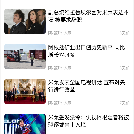
副总统维拉鲁埃尔因对米莱表达不
满 被要求辞职
阿根廷华人网
6天前
阿根廷矿业出口创历史新高 同比
增长74.4%
阿根廷华人网
6天前
米莱发表全国电视讲话 宣布对央
行进行改革
阿根廷华人网
7天前
米莱签发法令：仇视阿根廷者将被
驱逐或禁止入境