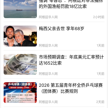
强调“零容忍”：阿根廷对非法捕捞
的外国渔船罚款18亿比索
阿根廷华人网
2小时前
梅西父亲去世 享年68岁
阿根廷华人网
1天前
市场预期调查：年底美元汇率预计
达1652比索
阿根廷华人网
1天前
2026 第五届青年杯全侨乒乓球赛
（团体赛）比赛规则
阿根廷华人网
2天前