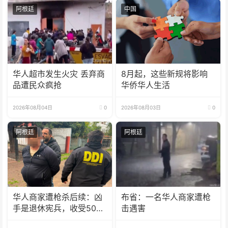
阿根廷
中国
华人超市发生火灾 丢弃商
8月起，这些新规将影响
品遭民众疯抢
华侨华人生活
2026年08月04日
0
2026年08月03日
0
阿根廷
阿根廷
华人商家遭枪杀后续：凶
布省：一名华人商家遭枪
手是退休宪兵，收受5000
击遇害
美元