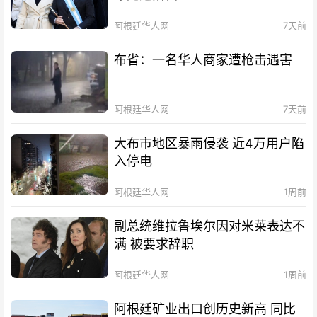
阿根廷华人网
7天前
布省：一名华人商家遭枪击遇害
阿根廷华人网
7天前
大布市地区暴雨侵袭 近4万用户陷
入停电
阿根廷华人网
1周前
副总统维拉鲁埃尔因对米莱表达不
满 被要求辞职
阿根廷华人网
1周前
阿根廷矿业出口创历史新高 同比