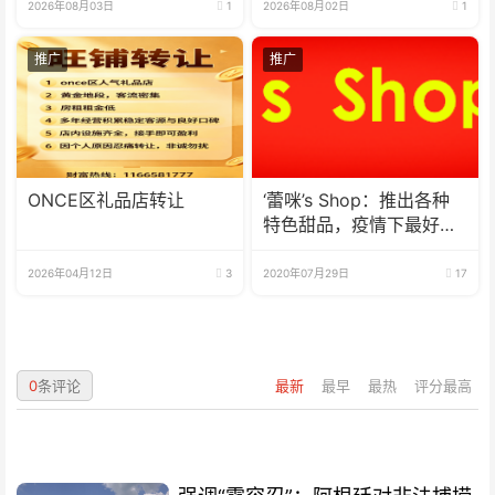
2026年08月03日
1
2026年08月02日
1
推广
推广
ONCE区礼品店转让
‘蕾咪’s Shop：推出各种
特色甜品，疫情下最好的
选择
2026年04月12日
3
2020年07月29日
17
0
条评论
最新
最早
最热
评分最高