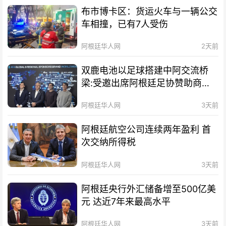
布市博卡区：货运火车与一辆公交
车相撞，已有7人受伤
阿根廷华人网
2天前
双鹿电池以足球搭建中阿交流桥
梁:受邀出席阿根廷足协赞助商招
待会！
阿根廷华人网
3天前
阿根廷航空公司连续两年盈利 首
次交纳所得税
阿根廷华人网
3天前
阿根廷央行外汇储备增至500亿美
元 达近7年来最高水平
阿根廷华人网
3天前