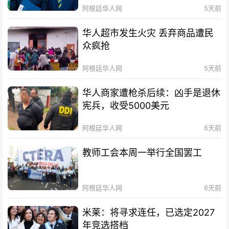
阿根廷华人网
5天前
华人超市发生火灾 丢弃商品遭民
众疯抢
阿根廷华人网
5天前
华人商家遭枪杀后续：凶手是退休
宪兵，收受5000美元
阿根廷华人网
6天前
教师工会本周一举行全国罢工
阿根廷华人网
6天前
米莱：将寻求连任，已选定2027
年竞选搭档