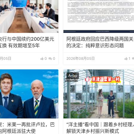
央行与中国续约200亿美元
阿根廷政府回应巴西降级两国关
互换 有效期增至5年
的决定：纯粹意识形态问题
8月05日
0
0
2026年08月05日
1
Array
突：米莱一再批评卢拉，巴
“洋主播”看中国｜跟着乡村经理
向阿根廷派驻大使
解锁天津乡村振兴新模式