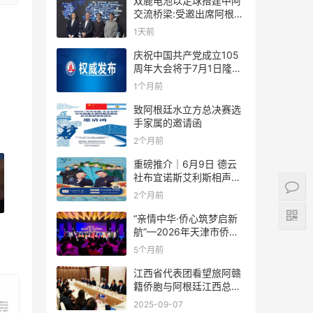
双鹿电池以足球搭建中阿
交流桥梁:受邀出席阿根廷
足协赞助商招待会！
1天前
庆祝中国共产党成立105
周年大会将于7月1日隆重
举行
1个月前
致阿根廷水立方总决赛选
手家属的邀请函
2个月前
重磅推介｜6月9日 德云
社布宜诺斯艾利斯相声专
场！国风曲艺邂逅南美风
2个月前
情，多元文化狂欢全城集
结！
“亲情中华·侨心筑梦启新
航”—2026年天津市侨界
新春联谊活动成功举办
5个月前
江西省代表团看望旅阿赣
籍侨胞与阿根廷江西总商
会座谈
2025-09-07