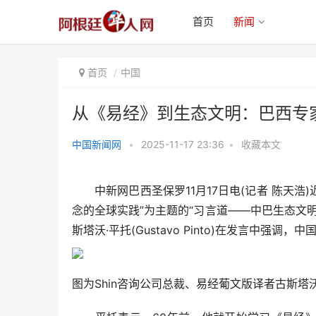
首页
新闻
首页
中国
从《易经》到生态文明：巴西专
中国新闻网
•
2025-11-17 23:36
•
收藏本文
从《易经》到生态文明：巴西专家
解读中国智慧的全球价值
中新网巴西圣保罗11月17日电(记者 陈天浩)
念的全球实践”为主题的“习言道——中巴生态文明
斯塔沃·平托(Gustavo Pinto)在发言中强
图为Shin咨询公司总裁、易经葡文版译者古斯塔