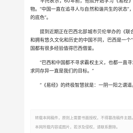
平托表示，60年前，他就开始学习《易经》
物。“中国一直在追寻人与自然和谐共生的状态”
的底色”。
提到近期正在巴西北部城市贝伦举办的《联合国
和拥有悠久文化和历史的中国不同，巴西是一个
国都有很多经验值得巴西借鉴。
“巴西和中国都不寻求霸权主义，也都一直寻求
求同存异一直是我们的目标。”
“《易经》的终极智慧就是：一阴一阳之谓道。
转载本网稿件，原则上需要书面授权，不得篡改稿件主题
本网所载内容或图片，若涉及侵权，请联系删除。