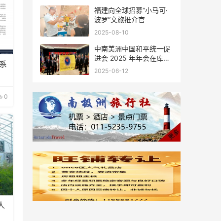
福建向全球招募“小马可·
波罗”文旅推介官
2025-08-10
中南美洲中国和平统一促
进会 2025 年年会在库拉
系
索圆满举行，共绘反“独”
2025-06-12
促统宏伟蓝图
0
人