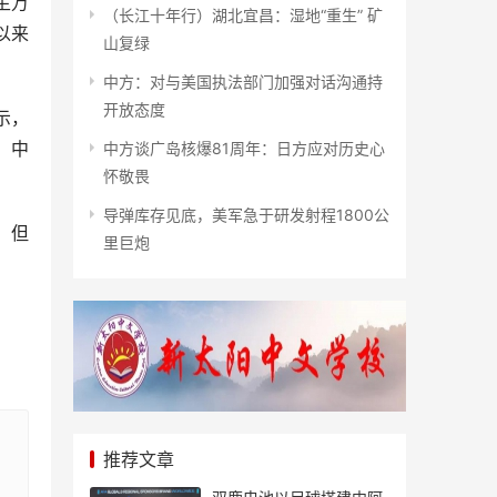
生万
（长江十年行）湖北宜昌：湿地“重生” 矿
以来
山复绿
中方：对与美国执法部门加强对话沟通持
开放态度
示，
，中
中方谈广岛核爆81周年：日方应对历史心
怀敬畏
导弹库存见底，美军急于研发射程1800公
，但
里巨炮
推荐文章