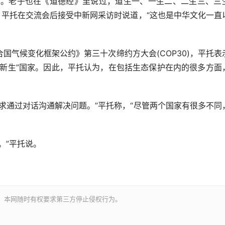
。老子也在《道德经》里说过，道生一、一生二、二生三、三
，平托在交流会后接受中新网采访时说道，“这也是中华文化一直
气候变化框架公约》第三十次缔约方大会(COP30)，平托表
“新生”国家。因此，平托认为，在包括生态保护在内的很多方面
通过对话沟通解决问题。”平托称，“尽管两个国家有很多不同
”平托说。
。本网随时有权要求第三方停止侵权行为。