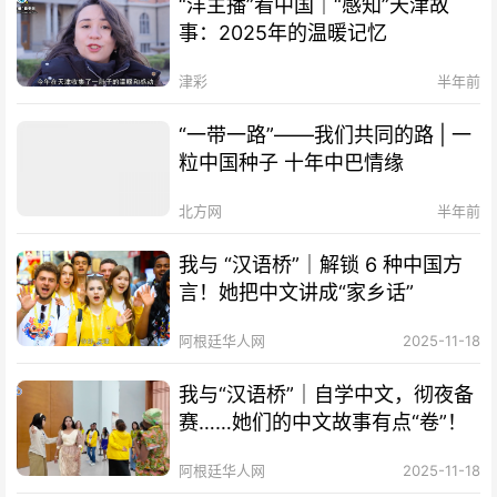
“洋主播”看中国｜“感知”天津故
事：2025年的温暖记忆
津彩
半年前
“一带一路”——我们共同的路 | 一
粒中国种子 十年中巴情缘
北方网
半年前
我与 “汉语桥”｜解锁 6 种中国方
言！她把中文讲成“家乡话”
阿根廷华人网
2025-11-18
我与“汉语桥”｜自学中文，彻夜备
赛……她们的中文故事有点“卷”！
阿根廷华人网
2025-11-18