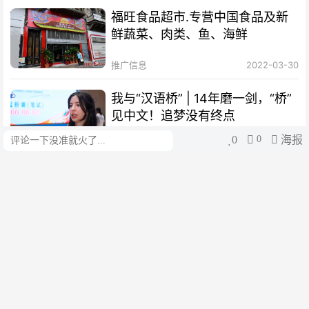
福旺食品超市.专营中国食品及新
鲜蔬菜、肉类、鱼、海鲜
推广信息
2022-03-30
我与“汉语桥” | 14年磨一剑，“桥”
见中文！追梦没有终点
0
0
海报
评论
阿根廷华人网
2025-11-18
我与“汉语桥”｜“一撇一捺”撑起新
时代马克·波罗的中文梦
阿根廷华人网
2025-11-18
我与 “汉语桥”｜被中文“养”大的西
班牙少年，热爱可抵岁月漫长
津云
2025-11-18