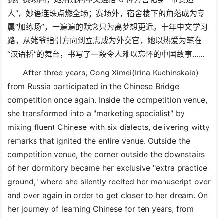
人”，妙语连珠点燃全场；赛场外，宿舍楼下的角落成为专
属“加练场”，一遍遍的默念只为离梦想更近。十年中文学习
路，从姥爷指引方向到立志成为外交官，她以热爱为笔在
“汉语桥”的舞台，书写了一段令人难以忘怀的中国故事……
After three years, Gong Ximei(Irina Kuchinskaia)
from Russia participated in the Chinese Bridge
competition once again. Inside the competition venue,
she transformed into a "marketing specialist" by
mixing fluent Chinese with six dialects, delivering witty
remarks that ignited the entire venue. Outside the
competition venue, the corner outside the downstairs
of her dormitory became her exclusive "extra practice
ground," where she silently recited her manuscript over
and over again in order to get closer to her dream. On
her journey of learning Chinese for ten years, from