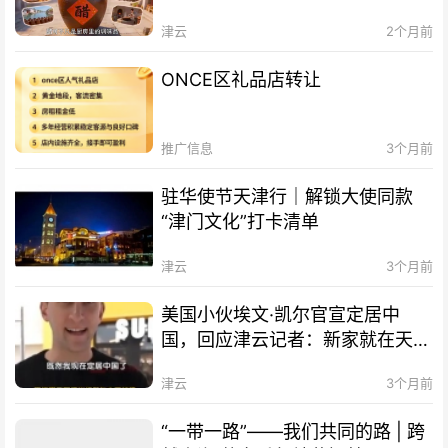
津云
2个月前
ONCE区礼品店转让
推广信息
3个月前
驻华使节天津行｜解锁大使同款
“津门文化”打卡清单
津云
3个月前
美国小伙埃文·凯尔官宣定居中
国，回应津云记者：新家就在天
津！
津云
3个月前
“一带一路”——我们共同的路 | 跨