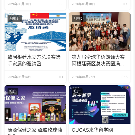
圆满落幕
2026年06月30日
3
2026年05月18日
1
阿根廷
阿根廷
致阿根廷水立方总决赛选
第九届全球华语朗诵大赛
手家属的邀请函
阿根廷赛区总决赛圆满落
幕
2026年05月14日
1
2026年04月27日
15
推广
推广
康源保健之家 蜂胶玫瑰油
CUCAS来华留学网