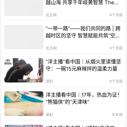
越山海 共享千年岐黄智慧 The
Belt and Road Initiative – Our
北方网
4个月前
Shared Path | Transcending
Mountains and Seas, Sharing
“一带一路”——我们共同的路 | 跨
Millennia-old Qi-Huang Wisdom
越时区的坚守 智慧赋能共筑“空中
of TCM
丝路” The Belt and Road
北方网
4个月前
Initiative – Our Shared Path |
Smart Technology Empowers
“洋主播”看中国｜从烟火里读懂坚
Cooperation, "Air Silk Road"
守：一碗15元麻辣拌的温柔力量
Connects Times Zones
津彩
4个月前
洋主播看中国｜17年，热血为证！
“熊猫侠”的“天津味”
津彩
半年前