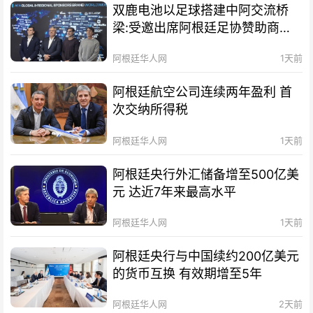
双鹿电池以足球搭建中阿交流桥
梁:受邀出席阿根廷足协赞助商招
待会！
阿根廷华人网
1天前
阿根廷航空公司连续两年盈利 首
次交纳所得税
阿根廷华人网
1天前
阿根廷央行外汇储备增至500亿美
元 达近7年来最高水平
阿根廷华人网
1天前
阿根廷央行与中国续约200亿美元
的货币互换 有效期增至5年
阿根廷华人网
2天前