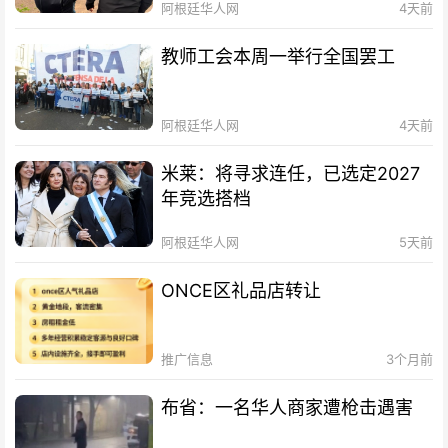
阿根廷华人网
4天前
教师工会本周一举行全国罢工
阿根廷华人网
4天前
米莱：将寻求连任，已选定2027
年竞选搭档
阿根廷华人网
5天前
ONCE区礼品店转让
推广信息
3个月前
布省：一名华人商家遭枪击遇害