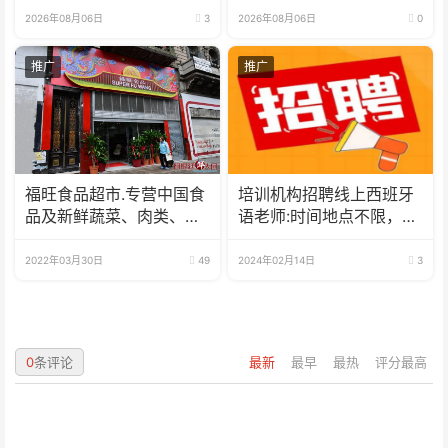
2026年08月06日
3
2026年08月06日
0
推广
推广
福旺食品超市.专营中国食
培训机构招聘线上西班牙
品及新鲜蔬菜、肉类、
语老师:时间地点不限，可
鱼、海鲜
兼职可全职
2022年03月30日
49
2024年02月14日
3
0
条评论
最新
最早
最热
评分最高