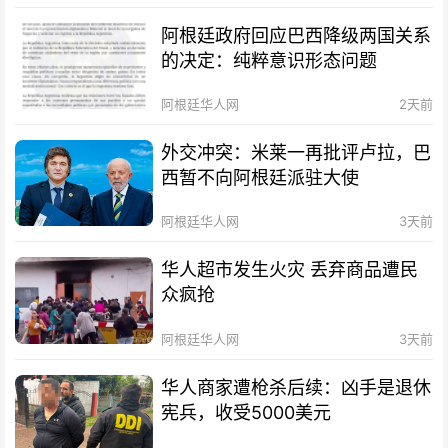
阿根廷政府回应巴西降级两国关系
的决定：纯粹意识形态问题
阿根廷华人网
2天前
外交冲突：米莱一再批评卢拉，巴
西暂不向阿根廷派驻大使
阿根廷华人网
3天前
华人超市发生火灾 丢弃商品遭民
众疯抢
阿根廷华人网
3天前
华人商家遭枪杀后续：凶手是退休
宪兵，收受5000美元