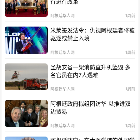
行进行改革
阿根廷华人网
1周前
米莱签发法令：仇视阿根廷者将被
驱逐或禁止入境
阿根廷华人网
1周前
圣胡安省一架消防直升机坠毁 多
名官员在内7人遇难
阿根廷华人网
1周前
阿根廷政府拟组团访华 以推进双
边贸易
阿根廷华人网
1周前