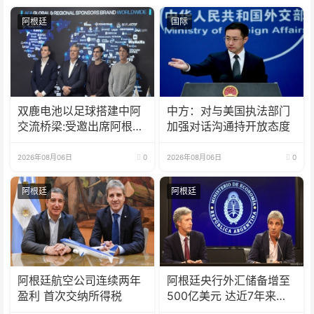
阿根廷
国际
双鹿电池以足球搭建中阿
中方：对与美国执法部门
交流桥梁:受邀出席阿根廷
加强对话沟通持开放态度
足协赞助商招待会！
2026年08月06日
0
2026年08月06日
0
阿根廷
阿根廷
阿根廷航空公司连续两年
阿根廷央行外汇储备增至
盈利 首次交纳所得税
500亿美元 达近7年来最
高水平