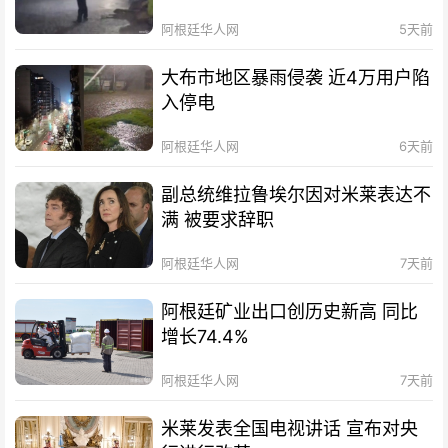
阿根廷华人网
5天前
大布市地区暴雨侵袭 近4万用户陷
入停电
阿根廷华人网
6天前
副总统维拉鲁埃尔因对米莱表达不
满 被要求辞职
阿根廷华人网
7天前
阿根廷矿业出口创历史新高 同比
增长74.4%
阿根廷华人网
7天前
米莱发表全国电视讲话 宣布对央