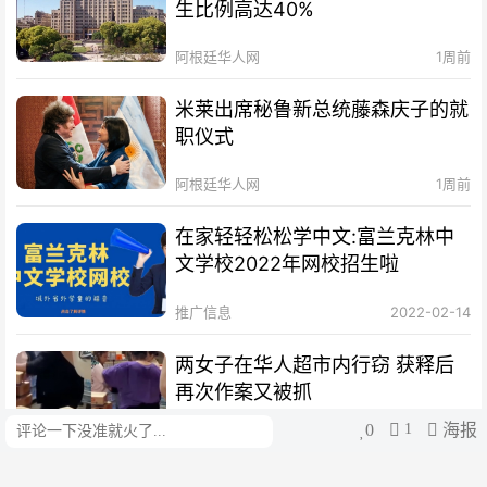
生比例高达40%
阿根廷华人网
1周前
米莱出席秘鲁新总统藤森庆子的就
职仪式
阿根廷华人网
1周前
在家轻轻松松学中文:富兰克林中
文学校2022年网校招生啦
推广信息
2022-02-14
两女子在华人超市内行窃 获释后
再次作案又被抓
0
1
海报
评论
阿根廷华人网
1周前