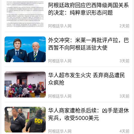
阿根廷政府回应巴西降级两国关系
的决定：纯粹意识形态问题
阿根廷华人网
2天前
外交冲突：米莱一再批评卢拉，巴
西暂不向阿根廷派驻大使
阿根廷华人网
3天前
华人超市发生火灾 丢弃商品遭民
众疯抢
阿根廷华人网
3天前
华人商家遭枪杀后续：凶手是退休
宪兵，收受5000美元
阿根廷华人网
4天前