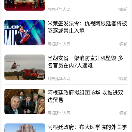
阿根廷华人网
1周前
米莱签发法令：仇视阿根廷者将被
驱逐或禁止入境
阿根廷华人网
1周前
圣胡安省一架消防直升机坠毁 多
名官员在内7人遇难
阿根廷华人网
1周前
阿根廷政府拟组团访华 以推进双
边贸易
阿根廷华人网
1周前
阿根廷政府：布大医学院的外国学