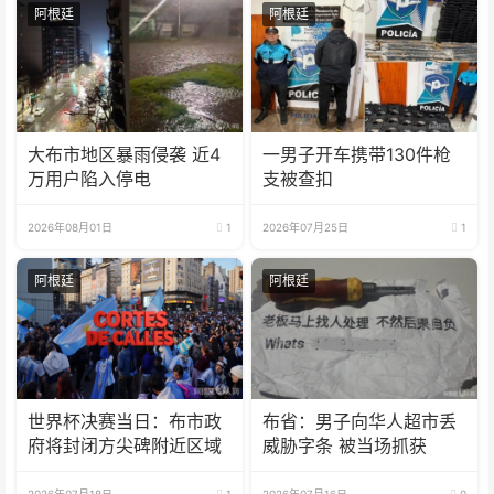
阿根廷
阿根廷
大布市地区暴雨侵袭 近4
一男子开车携带130件枪
万用户陷入停电
支被查扣
2026年08月01日
1
2026年07月25日
1
阿根廷
阿根廷
世界杯决赛当日：布市政
布省：男子向华人超市丢
府将封闭方尖碑附近区域
威胁字条 被当场抓获
2026年07月18日
1
2026年07月16日
0