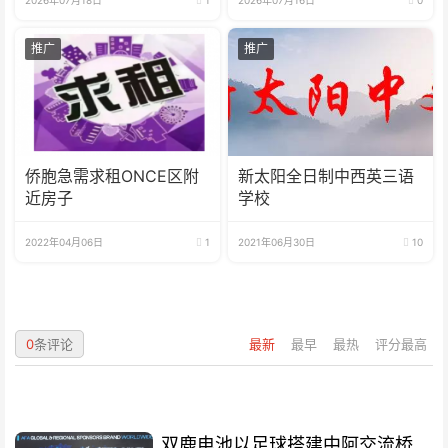
推广
推广
侨胞急需求租ONCE区附
新太阳全日制中西英三语
近房子
学校
2022年04月06日
1
2021年06月30日
10
0
条评论
最新
最早
最热
评分最高
双鹿电池以足球搭建中阿交流桥