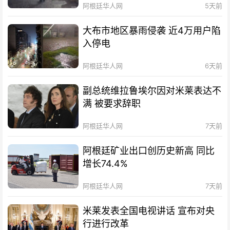
阿根廷华人网
5天前
大布市地区暴雨侵袭 近4万用户陷
入停电
阿根廷华人网
6天前
副总统维拉鲁埃尔因对米莱表达不
满 被要求辞职
阿根廷华人网
7天前
阿根廷矿业出口创历史新高 同比
增长74.4%
阿根廷华人网
7天前
米莱发表全国电视讲话 宣布对央
行进行改革