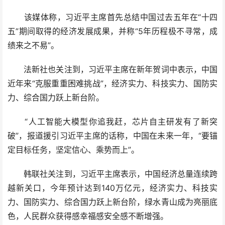
该媒体称，习近平主席首先总结中国过去五年在“十四
五”期间取得的经济发展成果，并称“5年历程极不寻常，成
绩来之不易”。
法新社也关注到，习近平主席在新年贺词中表示，中国
近年来“克服重重困难挑战”，经济实力、科技实力、国防实
力、综合国力跃上新台阶。
“人工智能大模型你追我赶，芯片自主研发有了新突
破”，报道援引习近平主席的话称，中国在未来一年，“要锚
定目标任务，坚定信心、乘势而上”。
韩联社关注到，习近平主席表示，中国经济总量连续跨
越新关口，今年预计达到140万亿元，经济实力、科技实
力、国防实力、综合国力跃上新台阶，绿水青山成为亮丽底
色，人民群众获得感幸福感安全感不断增强。