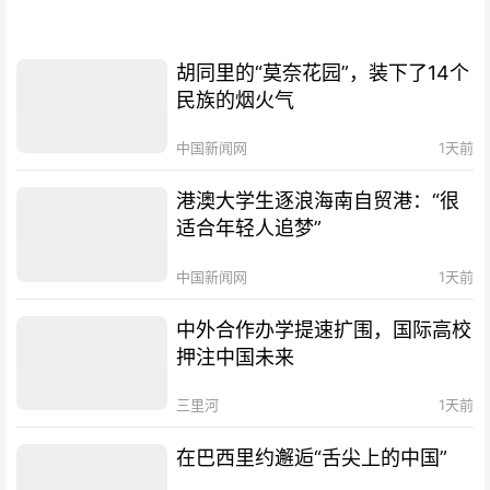
胡同里的“莫奈花园”，装下了14个
民族的烟火气
中国新闻网
1天前
港澳大学生逐浪海南自贸港：“很
适合年轻人追梦”
中国新闻网
1天前
中外合作办学提速扩围，国际高校
押注中国未来
三里河
1天前
在巴西里约邂逅“舌尖上的中国”