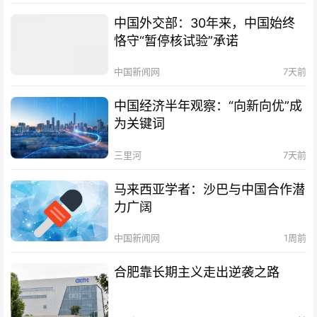
中国外交部：30年来，中国始终
恪守“暂停核试验”承诺
中国新闻网
7天前
中国经济半年观察：“向新向优”成
为关键词
三里河
7天前
马来西亚学者：沙巴与中国合作潜
力广阔
中国新闻网
1周前
合肥靠长期主义走出逆袭之路