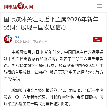
国际媒体关注习近平主席2026年新年
贺词：展现中国发展信心
cui
关注
2025-12-31
· 中国新闻网
中新网12月31日电 新年前夕，中国国家主席习近平通
国际媒体关注习近平主席2026年
过中央广播电视总台和互联网，发表了二〇二六年新年贺
新年贺词：展现中国发
词。国际媒体纷纷刊播和转载，报道聚焦中国在2025年中
取得的主要成就，认为新年贺词展现了中国对经济增长等方
面的信心。
新加坡《联合早报》报道称，12月31日晚，习近平主席
发表二〇二六年新年贺词，时长约10分钟。电视画面中，习
近平主席端坐在一幅《万里长城》图前。