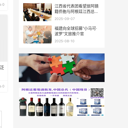
0
江西省代表团看望旅阿赣
籍侨胞与阿根廷江西总商
会座谈
2025-09-07
福建向全球招募“小马可·
波罗”文旅推介官
2025-08-10
泛
0