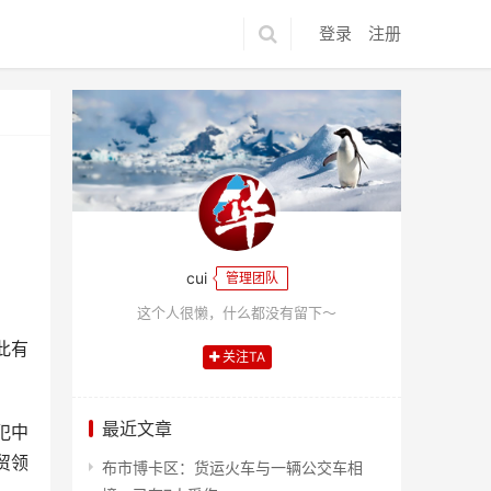
登录
注册
cui
管理团队
这个人很懒，什么都没有留下～
此有
关注TA
最近文章
犯中
贸领
布市博卡区：货运火车与一辆公交车相