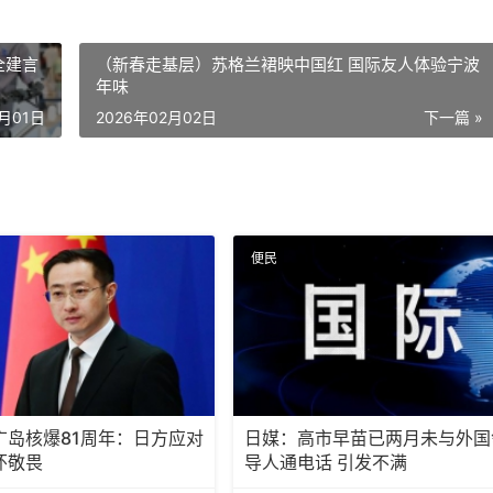
全建言
（新春走基层）苏格兰裙映中国红 国际友人体验宁波
年味
2月01日
2026年02月02日
下一篇 »
便民
广岛核爆81周年：日方应对
日媒：高市早苗已两月未与外国
怀敬畏
导人通电话 引发不满