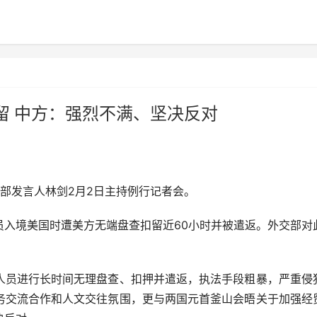
留 中方：强烈不满、坚决反对
交部发言人林剑2月2日主持例行记者会。
境美国时遭美方无端盘查扣留近60小时并被遣返。外交部对
员进行长时间无理盘查、扣押并遣返，执法手段粗暴，严重侵
务交流合作和人文交往氛围，更与两国元首釜山会晤关于加强经