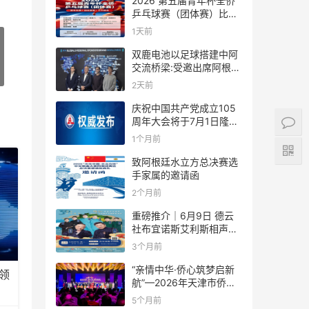
2026 第五届青年杯全侨
乒乓球赛（团体赛）比赛
规则
1天前
双鹿电池以足球搭建中阿
交流桥梁:受邀出席阿根廷
足协赞助商招待会！
2天前
庆祝中国共产党成立105
周年大会将于7月1日隆重
举行
1个月前
致阿根廷水立方总决赛选
手家属的邀请函
2个月前
重磅推介｜6月9日 德云
社布宜诺斯艾利斯相声专
场！国风曲艺邂逅南美风
3个月前
情，多元文化狂欢全城集
结！
“亲情中华·侨心筑梦启新
领
航”—2026年天津市侨界
新春联谊活动成功举办
5个月前