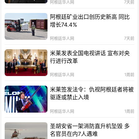
阿根廷华人网
7天前
阿根廷矿业出口创历史新高 同比
增长74.4%
阿根廷华人网
7天前
米莱发表全国电视讲话 宣布对央
行进行改革
阿根廷华人网
1周前
米莱签发法令：仇视阿根廷者将被
驱逐或禁止入境
阿根廷华人网
1周前
圣胡安省一架消防直升机坠毁 多
名官员在内7人遇难