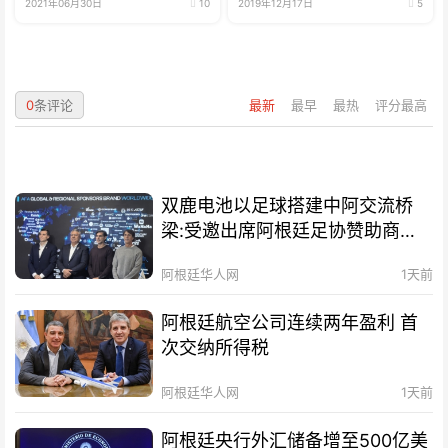
2021年06月30日
10
2019年12月17日
5
0
条评论
最新
最早
最热
评分最高
双鹿电池以足球搭建中阿交流桥
梁:受邀出席阿根廷足协赞助商招
待会！
阿根廷华人网
1天前
阿根廷航空公司连续两年盈利 首
次交纳所得税
阿根廷华人网
1天前
阿根廷央行外汇储备增至500亿美