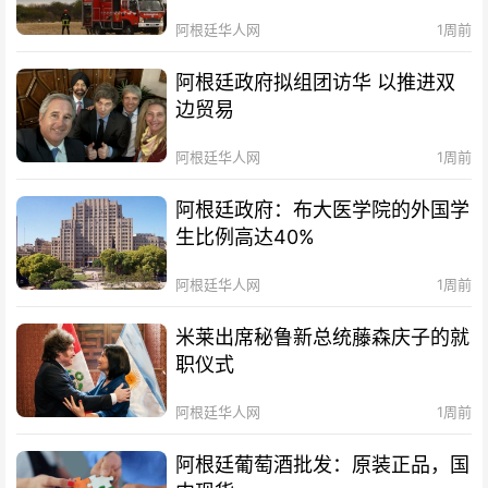
阿根廷华人网
1周前
阿根廷政府拟组团访华 以推进双
边贸易
阿根廷华人网
1周前
阿根廷政府：布大医学院的外国学
生比例高达40%
阿根廷华人网
1周前
米莱出席秘鲁新总统藤森庆子的就
职仪式
阿根廷华人网
1周前
阿根廷葡萄酒批发：原装正品，国