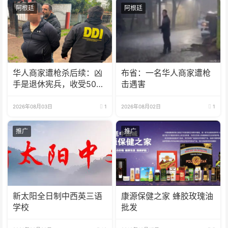
阿根廷
阿根廷
华人商家遭枪杀后续：凶
布省：一名华人商家遭枪
手是退休宪兵，收受5000
击遇害
美元
2026年08月03日
1
2026年08月02日
1
推广
推广
新太阳全日制中西英三语
康源保健之家 蜂胶玫瑰油
学校
批发