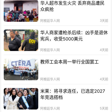
华人超市发生火灾 丢弃商品遭民
众疯抢
阿根廷华人网
3天前
华人商家遭枪杀后续：凶手是退休
宪兵，收受5000美元
阿根廷华人网
4天前
教师工会本周一举行全国罢工
阿根廷华人网
4天前
米莱：将寻求连任，已选定2027
年竞选搭档
阿根廷华人网
5天前