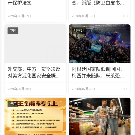
产保护法案
变，新版《防卫白皮书》
释放危险信号
2026年08月07日
0
2026年08月05日
0
中国
阿根廷
外交部：中方一贯坚决反
阿根廷国家队低调回国：
对美方泛化国家安全概念
梅西并未随队，米莱恐将
打压中国企业
失言
2026年07月29日
0
2026年07月20日
1
推广
推广