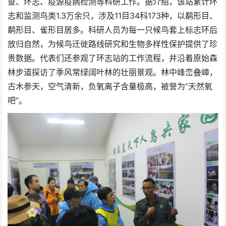
查、环志、疫源疫病检测等科研工作。据介绍，该站累计环
志和监测鸟类1.3万余只，涉及11目34科173种，以鹬形目、
鹬形目、雀形目居多。科研人员为每一只候鸟套上标志环后
放归自然，为候鸟迁徙路线研究和生物多样性保护提供了珍
贵数据。代表们还参观了环志站的工作流程，并沿着原始森
林步道探访了季风常绿阔叶林的壮丽景观。林中峰峦叠嶂，
古木参天，空气清新，负氧离子含量极高，被誉为“天然氧
吧”。