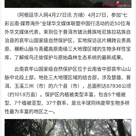
（阿根廷华人网4月27日讯 方绪）4月27日，参加“七
彩云南·媒荐海外”全球华文媒体联盟中国行活动的近50位海
外华文媒体代表，来到位于普洱市镇沅彝族哈尼族拉祜族自
治县的哀牢山国家级自然保护区，实地探访这片横跨云贵高
原、横断山脉与青藏高原南缘三大地理区域的生物多样性宝
库，了解候鸟迁徙保护与原始森林生态系统的最新成果。
云南哀牢山国家级自然保护区位于云南省中部哀牢山山
脉中北段上部，地处三大地理区域的结合部，涉及楚雄、普
洱、玉溪三州（市）的六个县（市），总面积达67936公顷
（约101.9万亩）。保护区内植被类型丰富，包含5个植被
型、7个植被亚型、37个群系，是北半球同纬度带生物多样
性最为丰富的地区之一。