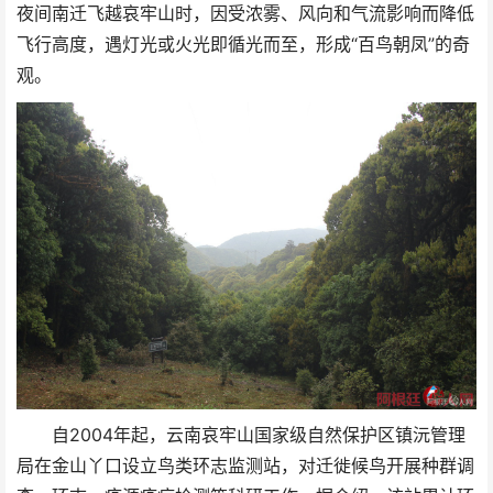
夜间南迁飞越哀牢山时，因受浓雾、风向和气流影响而降低
飞行高度，遇灯光或火光即循光而至，形成“百鸟朝凤”的奇
观。
自2004年起，云南哀牢山国家级自然保护区镇沅管理
局在金山丫口设立鸟类环志监测站，对迁徙候鸟开展种群调