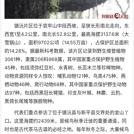
镇沅片区位于哀牢山中段西坡，呈狭长形南北走向，东
西宽1至4.2公里，南北长52.8公里，最高海拔3137.6米（大
雪锅山），面积9702公顷（14.55万亩），占保护区总面积
的14.28%。据最新科考数据，该片区记录到野生维管植物
3061种，隶属206科968属，其中国家重点保护野生植物
45种，包括须弥红豆杉、水青树、长蕊木兰等珍稀物种。
动物资源同样令人惊叹：哺乳动物121种、鸟类475种、两
栖动物46种、爬行动物68种，其中国家重点保护野生动物
达97种，包括西黑冠长臂猿、印支灰叶猴、林麝、云豹、
黑颈长尾雉等旗舰物种。
代表们重点参访了位于镇沅县与新平县交界处的金山丫
口。这里海拔约2439米，是候鸟秋季迁徙的重要通道，同
时也是古代茶马古道的必经之地。每年秋冬之际，大量候鸟