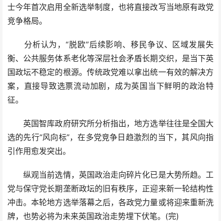
士今年首次启用全新选举制度，也将直接改写当地原有政党
竞争格局。
分析认为，“脱欧”后续影响、移民争议、区域发展失
衡、公共服务体系老化等深层社会矛盾长期交织，是当下英
国政坛不稳定的根源。传统政党难以拿出统一有效的解决方
案，直接导致选票流动加剧，成为英国当下鲜明的政治特
征。
英国智库政府研究所分析指出，地方选举往往是全国大
选的先行“风向标”，在多党竞争日趋激烈的当下，其风向指
引作用愈发突出。
纵观当前选情，英国政治走向碎片化已是大势所趋。工
党与保守党长期垄断政坛的旧有秩序，正迎来新一轮结构性
冲击。本轮地方选举落幕之后，各政党力量或将迎来重新洗
牌，也势必将为未来英国政治走势埋下伏笔。(完)