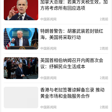
加拿大总理：若美方关税生效，加
方将考虑所有回应选项
中国新闻网
2周前
特朗普警告：胡塞武装若封锁红
海，美国将采取行动
中国新闻网
2周前
英国首相伯纳姆召开内阁首次会
议：纾解民众生活成本
中国新闻网
2周前
香港与老挝签署谅解备忘录 推动
黄金市场和金融服务合作
中国新闻网
2周前