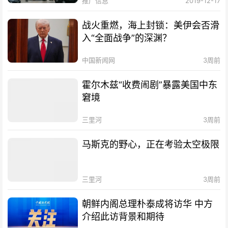
推广信息
2019-12-17
战火重燃，海上封锁：美伊会否滑
入“全面战争”的深渊？
中国新闻网
3周前
霍尔木兹“收费闹剧”暴露美国中东
窘境
三里河
3周前
马斯克的野心，正在考验太空极限
三里河
3周前
朝鲜内阁总理朴泰成将访华 中方
介绍此访背景和期待