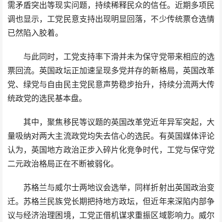
需矛盾突出等现实问题，持续稀释民众的信任。近期多项民
调也显示，工党民意支持出现明显回落，不少传统票仓选情
已然陷入胶着。
与此同时，工党支持率下滑并未为保守党带来相应的选
票回流。英国政坛正加速呈现多党并存的新格局，英国改革
党、绿党与自由民主党民意声势稳步抬升，持续分流两大传
统政党的选民基本盘。
其中，聚焦移民等议题的英国改革党近年异军突起，大
量吸纳对两大主流政党均失去信心的选民。有英国媒体评论
认为，英国地方政治正步入碎片化竞争时代，工党与保守党
二元政治格局正在不断被弱化。
苏格兰与威尔士两地议会选举，同样折射出英国政治变
迁。苏格兰民族党长期把持地方政坛，但近年来深陷内部争
议与经济治理困境，工党正借机谋求重振区域影响力。威尔