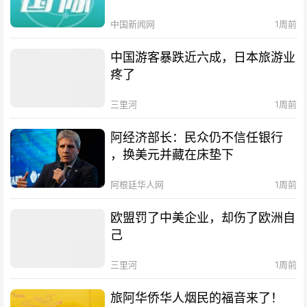
中国新闻网
1周前
中国游客暴跌近六成，日本旅游业
疼了
三里河
1周前
阿经济部长：民众仍不信任银行
，换美元并藏在床垫下
阿根廷华人网
1周前
欧盟罚了中美企业，却伤了欧洲自
己
三里河
1周前
旅阿华侨华人烟民的福音来了！