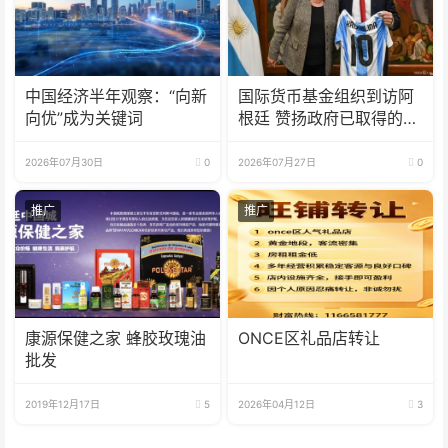
中国经济半年观察：“向新
国际货币基金组织到访阿
向优”成为关键词
根廷 赞扬政府已取得的成
果
2026年07月30日
0
2026年07月27日
0
推广
推广
康源保健之家 蜂胶玫瑰油
ONCE区礼品店转让
批发
2019年12月17日
5
2026年04月12日
3