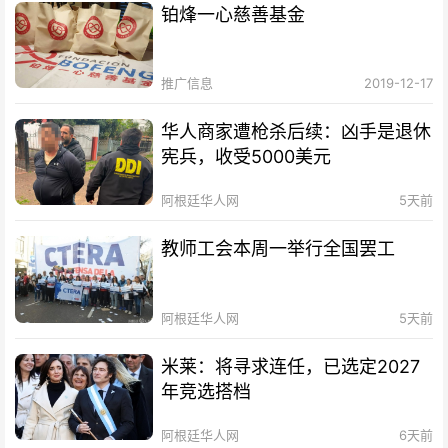
铂烽一心慈善基金
推广信息
2019-12-17
华人商家遭枪杀后续：凶手是退休
宪兵，收受5000美元
阿根廷华人网
5天前
教师工会本周一举行全国罢工
阿根廷华人网
5天前
米莱：将寻求连任，已选定2027
年竞选搭档
阿根廷华人网
6天前