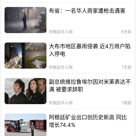
布省：一名华人商家遭枪击遇害
阿根廷华人网
6天前
大布市地区暴雨侵袭 近4万用户陷
入停电
阿根廷华人网
7天前
副总统维拉鲁埃尔因对米莱表达不
满 被要求辞职
阿根廷华人网
1周前
阿根廷矿业出口创历史新高 同比
增长74.4%