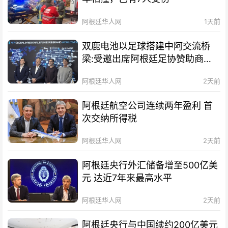
阿根廷华人网
1天前
双鹿电池以足球搭建中阿交流桥
梁:受邀出席阿根廷足协赞助商招
待会！
阿根廷华人网
2天前
阿根廷航空公司连续两年盈利 首
次交纳所得税
阿根廷华人网
2天前
阿根廷央行外汇储备增至500亿美
元 达近7年来最高水平
阿根廷华人网
2天前
阿根廷央行与中国续约200亿美元