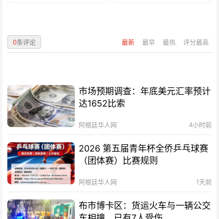
0
条评论
最新
最早
最热
评分最高
市场预期调查：年底美元汇率预计
达1652比索
阿根廷华人网
4小时前
2026 第五届青年杯全侨乒乓球赛
（团体赛）比赛规则
阿根廷华人网
1天前
布市博卡区：货运火车与一辆公交
车相撞，已有7人受伤