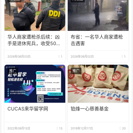
华人商家遭枪杀后续：凶
布省：一名华人商家遭枪
手是退休宪兵，收受5000
击遇害
美元
2026年08月03日
1
2026年08月02日
1
推广
推广
CUCAS来华留学网
铂烽一心慈善基金
2022年09月15日
13
2019年12月17日
20