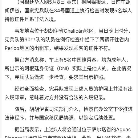
（阿根廷华人网5月8日 黄东）据阿媒报道，日前在胡
胡伊省，国家宪兵队在34号国道上执行检查时发现5名华人
持假证件且系非法入境。
事发地点位于胡胡伊省Chalicán地区，当日晚上时分，
宪兵队第60中队的队员在例行检查中拦下了两辆开往省内
Perico地区的出租车，结果发现乘客的证件不符。
据官方消息称，车上有5名中国籍乘客，均为成年人，
所出示的阿根廷身份证（DNI）实际上是他人的。在此情况
下，宪兵队员做进一步检查，要求其出示护照。
经过全面检查，宪兵队发现上述人员的护照上并没有出
入境印章，意味着对方并没有合法的入境记录。
随后，胡胡伊省司法部门介入，检察官办公室下令推进
法律程序，并与国家移民局协调，以确定后续处置。
据当局表示，上述5人将会通过位于萨尔塔省的Aguas