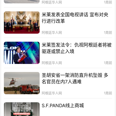
阿根廷华人网
1周前
米莱发表全国电视讲话 宣布对央
行进行改革
阿根廷华人网
1周前
米莱签发法令：仇视阿根廷者将被
驱逐或禁止入境
阿根廷华人网
1周前
圣胡安省一架消防直升机坠毁 多
名官员在内7人遇难
阿根廷华人网
1周前
S.F.PANDA线上商城