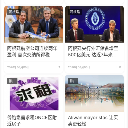
阿根廷
阿根廷
阿根廷航空公司连续两年
阿根廷央行外汇储备增至
盈利 首次交纳所得税
500亿美元 达近7年来最
高水平
2026年08月06日
3
2026年08月06日
0
推广
推广
侨胞急需求租ONCE区附
Aliwan mayoristas 让买
近房子
卖更轻松