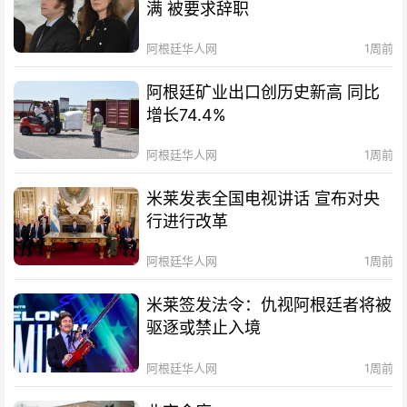
满 被要求辞职
阿根廷华人网
1周前
阿根廷矿业出口创历史新高 同比
增长74.4%
阿根廷华人网
1周前
米莱发表全国电视讲话 宣布对央
行进行改革
阿根廷华人网
1周前
米莱签发法令：仇视阿根廷者将被
驱逐或禁止入境
阿根廷华人网
1周前