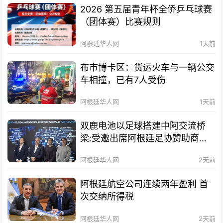
2026 第五届青年杯全侨乒乓球赛
（团体赛）比赛规则
阿根廷华人网
1天前
布市博卡区：货运火车与一辆公交
车相撞，已有7人受伤
阿根廷华人网
1天前
双鹿电池以足球搭建中阿交流桥
梁:受邀出席阿根廷足协赞助商招
待会！
阿根廷华人网
2天前
阿根廷航空公司连续两年盈利 首
次交纳所得税
阿根廷华人网
2天前