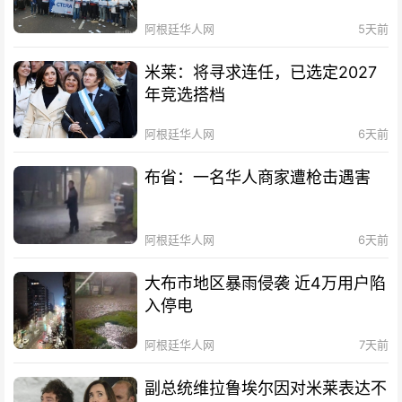
阿根廷华人网
5天前
米莱：将寻求连任，已选定2027
年竞选搭档
阿根廷华人网
6天前
布省：一名华人商家遭枪击遇害
阿根廷华人网
6天前
大布市地区暴雨侵袭 近4万用户陷
入停电
阿根廷华人网
7天前
副总统维拉鲁埃尔因对米莱表达不