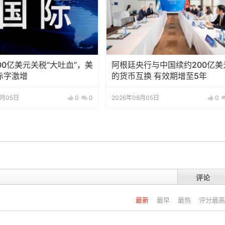
00亿美元关税“大吐血”，美
阿根廷央行与中国续约200亿美
赤字激增
的货币互换 有效期增至5年
8月05日
0
0
2026年08月05日
0
评论
最新
最早
最热
评分最高