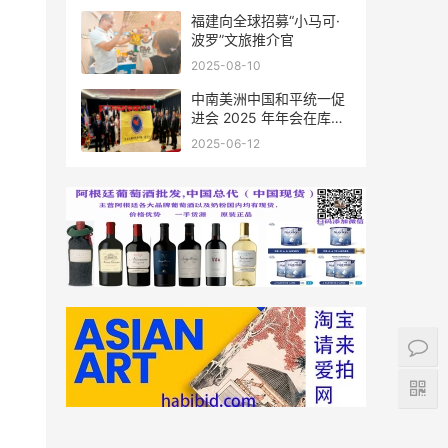
福建向全球招募“小马可·
波罗”文旅推介官
2025-08-10
中南美洲中国和平统一促
进会 2025 年年会在库拉
索圆满举行，共绘反“独”
2025-06-12
促统宏伟蓝图