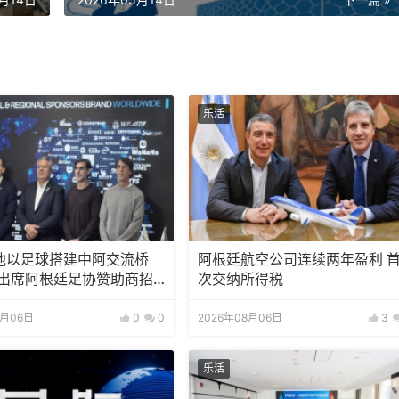
乐活
池以足球搭建中阿交流桥
阿根廷航空公司连续两年盈利 
邀出席阿根廷足协赞助商招
次交纳所得税
8月06日
0
0
2026年08月06日
3
乐活