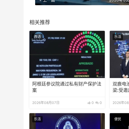
相关推荐
西语
乐活
阿根廷参议院通过私有财产保护法
双鹿电
案
梁:受
待会！
2026年08月07日
0
0
2026年0
乐活
便民