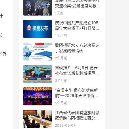
双鹿电池以足球搭建中阿
交流桥梁:受邀出席阿根廷
足协赞助商招待会！
1天前
计
庆祝中国共产党成立105
周年大会将于7月1日隆重
举行
%）
1个月前
致阿根廷水立方总决赛选
手家属的邀请函
了外
2个月前
重磅推介｜6月9日 德云
社布宜诺斯艾利斯相声专
场！国风曲艺邂逅南美风
2个月前
情，多元文化狂欢全城集
结！
“亲情中华·侨心筑梦启新
航”—2026年天津市侨界
新春联谊活动成功举办
5个月前
江西省代表团看望旅阿赣
籍侨胞与阿根廷江西总商
会座谈
2025-09-07