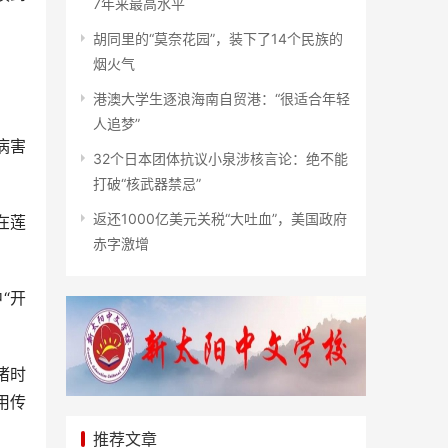
7年来最高水平
胡同里的“莫奈花园”，装下了14个民族的
烟火气
港澳大学生逐浪海南自贸港：“很适合年轻
人追梦”
病害
32个日本团体抗议小泉涉核言论：绝不能
打破“核武器禁忌”
返还1000亿美元关税“大吐血”，美国政府
在莲
赤字激增
“开
渚时
用传
推荐文章