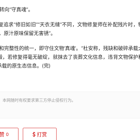
转向“守真魂”。
求“修旧如旧”“天衣无缝”不同，文物修复师在补配残片时，
，原汁原味保留无害锈”。
完整性的统一，即守住文物‘真魂’。”杜安称，残缺和破碎承载
毁，若修复得毫无破绽，就抹去了丧葬文化信息，违背文物保护
载的原生态信息。(完)
。本网随时有权要求第三方停止侵权行为。
赞
打赏
0