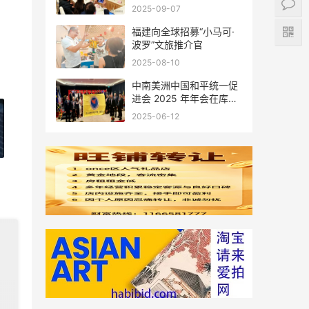
会座谈
2025-09-07
福建向全球招募“小马可·
波罗”文旅推介官
2025-08-10
中南美洲中国和平统一促
进会 2025 年年会在库拉
索圆满举行，共绘反“独”
2025-06-12
促统宏伟蓝图