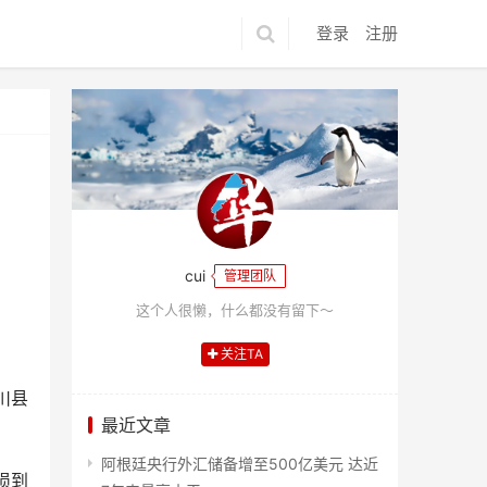
登录
注册
cui
管理团队
这个人很懒，什么都没有留下～
关注TA
川县
最近文章
阿根廷央行外汇储备增至500亿美元 达近
损到