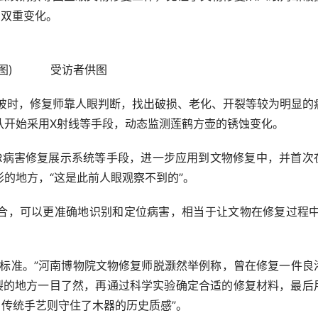
的双重变化。
资料图) 受访者供图
彼时，修复师靠人眼判断，找出破损、老化、开裂等较为明显的
队开始采用X射线等手段，动态监测莲鹤方壶的锈蚀变化。
AR病害修复展示系统等手段，进一步应用到文物修复中，并首次
的地方，“这是此前人眼观察不到的”。
，可以更准确地识别和定位病害，相当于让文物在修复过程中
准。”河南博物院文物修复师脱灏然举例称，曾在修复一件良
开裂的地方一目了然，再通过科学实验确定合适的修复材料，最后
，传统手艺则守住了木器的历史质感”。