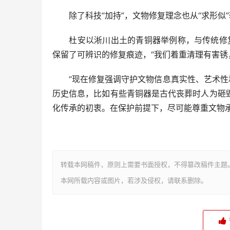
除了科技“加持”，文物修复理念也从“求形似”
杜安以淅川出土的青铜器举例称，与传统修复追
保留了可辨识的修复痕迹，“我们着重清理有害锈
“现在修复强调守护文物信息真实性、艺术性和
历史信息，比如有些青铜器是古代丧葬时人为砸
化传承的初衷。在保护前提下，尽可能尊重文物承
转载本网稿件，原则上需要书面授权，不得篡改稿件主题
本网所载内容或图片，若涉及侵权，请联系删除。