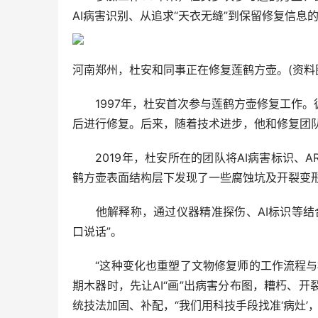
AI病害识别、从追求“天衣无缝”到保留修复信息
河南郑州，杜安和同事正在修复莲鹤方壶。(
1997年，杜安首次参与莲鹤方壶修复工作。
后进行修复。后来，随着技术进步，他和修复团
2019年，杜安所在的团队将AI病害标识、
鹤方壶表面结构层下发现了一些腐蚀坑及开裂变形
他解释称，通过仪器精准探伤、AI标识等结合
口说话”。
“这种变化也重塑了文物修复师的工作流程与标
期木器时，先让AI“画”出病害分布图，糟朽、
统技法加固、补配，“我们用科技手段找准‘病灶’