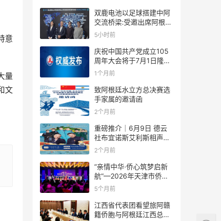
双鹿电池以足球搭建中阿
交流桥梁:受邀出席阿根廷
足协赞助商招待会！
5小时前
特意
庆祝中国共产党成立105
周年大会将于7月1日隆重
举行
1个月前
大量
和文
致阿根廷水立方总决赛选
手家属的邀请函
2个月前
重磅推介｜6月9日 德云
社布宜诺斯艾利斯相声专
场！国风曲艺邂逅南美风
2个月前
情，多元文化狂欢全城集
结！
“亲情中华·侨心筑梦启新
航”—2026年天津市侨界
新春联谊活动成功举办
5个月前
江西省代表团看望旅阿赣
籍侨胞与阿根廷江西总商