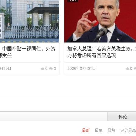
：中国补贴一视同仁，外资
加拿大总理：若美方关税生效，
等受益
方将考虑所有回应选项
7月29日
0
0
2026年07月21日
0
评论
最新
最早
最热
评分最高