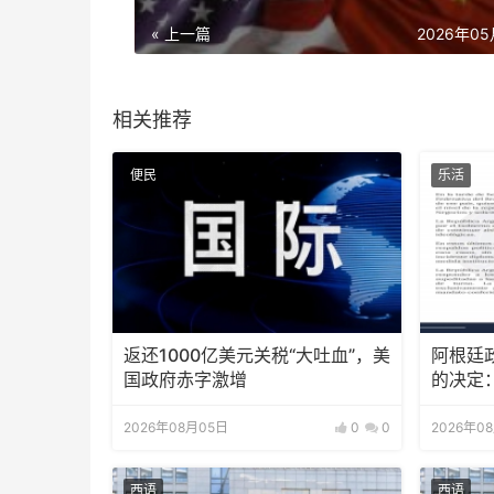
« 上一篇
2026年0
相关推荐
便民
乐活
返还1000亿美元关税“大吐血”，美
阿根廷
国政府赤字激增
的决定
2026年08月05日
0
0
2026年0
西语
西语