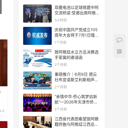
双鹿电池以足球搭建中阿
交流桥梁:受邀出席阿根廷
足协赞助商招待会！
5小时前
庆祝中国共产党成立105
周年大会将于7月1日隆重
举行
1个月前
致阿根廷水立方总决赛选
手家属的邀请函
2个月前
重磅推介｜6月9日 德云
社布宜诺斯艾利斯相声专
场！国风曲艺邂逅南美风
2个月前
情，多元文化狂欢全城集
的
结！
“亲情中华·侨心筑梦启新
航”—2026年天津市侨界
新春联谊活动成功举办
5个月前
0
江西省代表团看望旅阿赣
籍侨胞与阿根廷江西总商