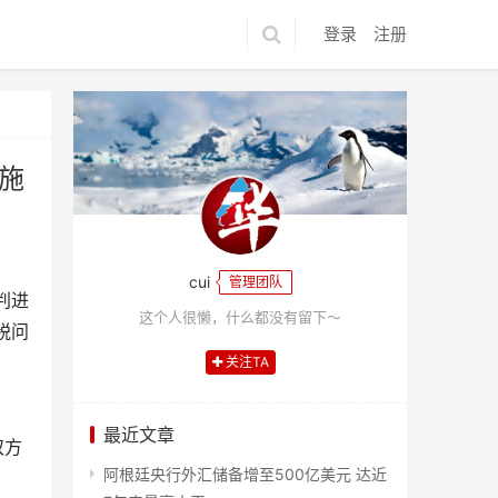
登录
注册
施
cui
管理团队
判进
这个人很懒，什么都没有留下～
税问
关注TA
最近文章
双方
阿根廷央行外汇储备增至500亿美元 达近