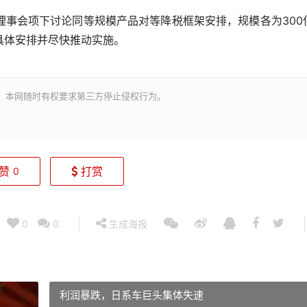
会项下讨论同等规模产品对等降税框架安排，规模各为300
具体安排并尽快推动实施。
。本网随时有权要求第三方停止侵权行为。
赞
打赏
0
0
0
生成海报
利润暴跌，日系车巨头集体失速