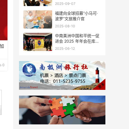
会座谈
2025-09-07
福建向全球招募“小马可·
波罗”文旅推介官
2025-08-10
中南美洲中国和平统一促
进会 2025 年年会在库拉
加
索圆满举行，共绘反“独”
2025-06-12
促统宏伟蓝图
0