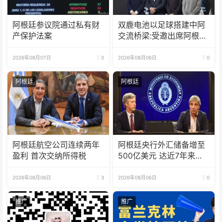
阿根廷参议院通过私有财
双鹿电池以足球搭建中阿
产保护法案
交流桥梁:受邀出席阿根廷
足协赞助商招待会！
2026年08月07日
0
2026年08月06日
0
阿根廷
阿根廷
阿根廷航空公司连续两年
阿根廷央行外汇储备增至
盈利 首次交纳所得税
500亿美元 达近7年来最
高水平
2026年08月06日
3
2026年08月06日
0
推广
推广