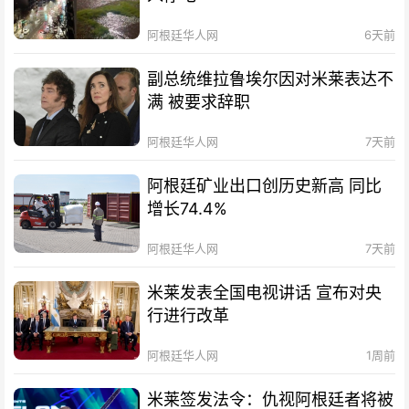
阿根廷华人网
6天前
副总统维拉鲁埃尔因对米莱表达不
满 被要求辞职
阿根廷华人网
7天前
阿根廷矿业出口创历史新高 同比
增长74.4%
阿根廷华人网
7天前
米莱发表全国电视讲话 宣布对央
行进行改革
阿根廷华人网
1周前
米莱签发法令：仇视阿根廷者将被