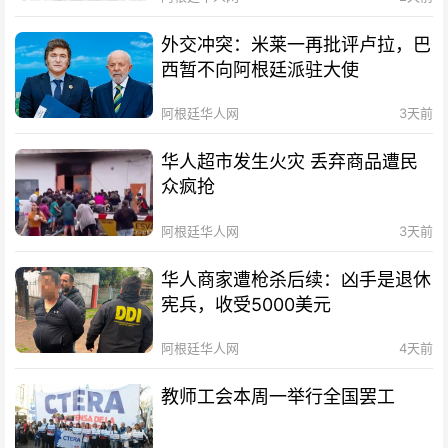
外交冲突：米莱一再批评卢拉，巴
西暂不向阿根廷派驻大使
阿根廷华人网
3天前
华人超市发生火灾 丢弃商品遭民
众疯抢
阿根廷华人网
3天前
华人商家遭枪杀后续：凶手是退休
宪兵，收受5000美元
阿根廷华人网
4天前
教师工会本周一举行全国罢工