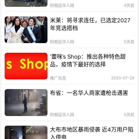
阿根廷华人网
4天前
米莱：将寻求连任，已选定2027
年竞选搭档
阿根廷华人网
5天前
‘蕾咪’s Shop：推出各种特色甜
品，疫情下最好的选择
推广信息
2020-07-29
布省：一名华人商家遭枪击遇害
阿根廷华人网
5天前
大布市地区暴雨侵袭 近4万用户陷
入停电