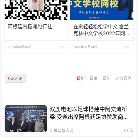
阿根廷南极洲旅行社
在家轻轻松松学中文:富兰
克林中文学校2022年网校
招生啦
2020年03月04日
31
2022年02月14日
16
0
条评论
最新
最早
最热
评分最高
双鹿电池以足球搭建中阿交流桥
梁:受邀出席阿根廷足协赞助商招
待会！
阿根廷华人网
1天前