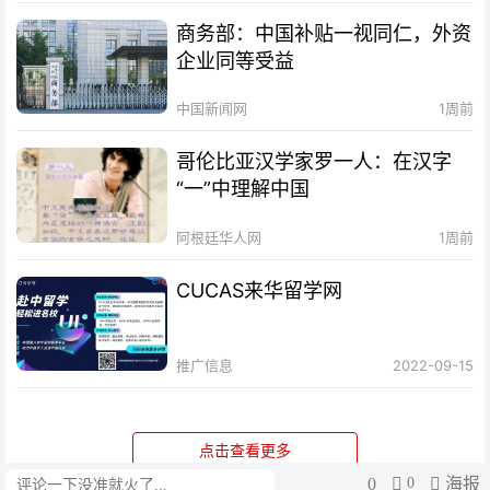
商务部：中国补贴一视同仁，外资
企业同等受益
中国新闻网
1周前
哥伦比亚汉学家罗一人：在汉字
“一”中理解中国
阿根廷华人网
1周前
CUCAS来华留学网
推广信息
2022-09-15
点击查看更多
0
0
海报
评论