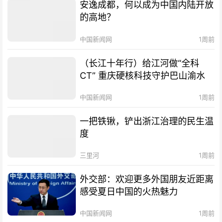
安逸成都，何以成为中国内陆开放
的高地？
中国新闻网
1周前
（长江十年行）给江河做“全科
CT” 重庆硬核科技守护巴山渝水
中国新闻网
1周前
一把铁锹，铲出浙江治理的民生温
度
三里河
1周前
外交部：欢迎更多外国朋友近距离
感受夏日中国的火热魅力
中国新闻网
1周前