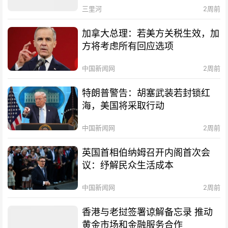
三里河
2周前
加拿大总理：若美方关税生效，加
方将考虑所有回应选项
中国新闻网
2周前
特朗普警告：胡塞武装若封锁红
海，美国将采取行动
中国新闻网
2周前
英国首相伯纳姆召开内阁首次会
议：纾解民众生活成本
中国新闻网
2周前
香港与老挝签署谅解备忘录 推动
黄金市场和金融服务合作