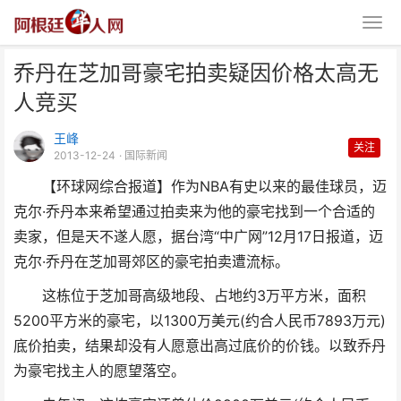
乔丹在芝加哥豪宅拍卖疑因价格太高无
人竞买
王峰
关注
2013-12-24
· 国际新闻
【环球网综合报道】作为NBA有史以来的最佳球员，迈
乔丹在芝加哥豪宅拍卖疑因价格太
克尔·乔丹本来希望通过拍卖来为他的豪宅找到一个合适的
高无人竞买
卖家，但是天不遂人愿，据台湾“中广网”12月17日报道，迈
克尔·乔丹在芝加哥郊区的豪宅拍卖遭流标。
这栋位于芝加哥高级地段、占地约3万平方米，面积
5200平方米的豪宅，以1300万美元(约合人民币7893万元)
底价拍卖，结果却没有人愿意出高过底价的价钱。以致乔丹
为豪宅找主人的愿望落空。