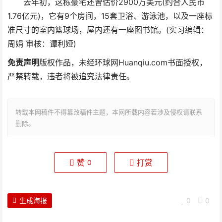
去年初，这栋豪宅还曾估价2900万美元(约合人民币
1.76亿元)，它有9个房间，15套卫浴、游泳池，以及一座标
准尺寸的室内篮球场，屋内还有一座图书馆。(实习编辑：
周娟 审核：谭利娅)
免责声明
版权作品，未经环球网Huanqiu.com书面授权，
严禁转载，违者将被追究法律责任。
转载本网稿件不得篡改稿件主题，本网所载内容若涉及侵权请联系
删除。
赞
打赏
0
生成海报
0
0