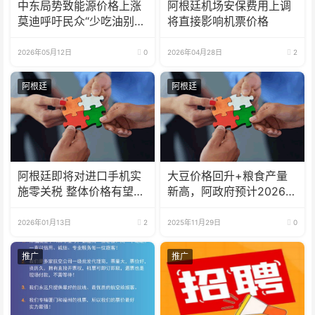
中东局势致能源价格上涨
阿根廷机场安保费用上调
莫迪呼吁民众“少吃油别买
将直接影响机票价格
金”
2026年05月12日
0
2026年04月28日
2
阿根廷
阿根廷
阿根廷即将对进口手机实
大豆价格回升+粮食产量
施零关税 整体价格有望下
新高，阿政府预计2026年
降30%
农业创汇增多
2026年01月13日
2
2025年11月29日
0
推广
推广