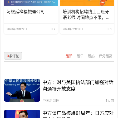
阿根廷桦福旅運公司
培训机构招聘线上西班牙
语老师:时间地点不限，可
兼职可全职
2020年09月22日
7
2024年02月14日
3
0
条评论
最新
最早
最热
评分最高
中方：对与美国执法部门加强对话
沟通持开放态度
中国新闻网
1天前
中方谈广岛核爆81周年：日方应对