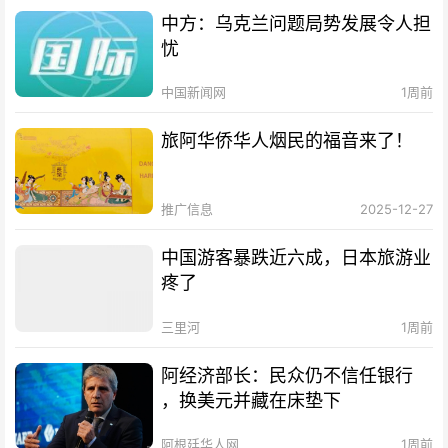
中方：乌克兰问题局势发展令人担
忧
中国新闻网
1周前
旅阿华侨华人烟民的福音来了！
推广信息
2025-12-27
中国游客暴跌近六成，日本旅游业
疼了
三里河
1周前
阿经济部长：民众仍不信任银行
，换美元并藏在床垫下
阿根廷华人网
1周前