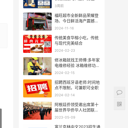
人事业
3周前
福旺超市全新鲜品荣耀登
场、今日鲜活海产震撼来
袭！
2024-11-16
传统美食华榕小吃，传统
与现代完美结合
2024-02-23
修冰箱就找王师傅:多年家
电维修经验 冰箱维修功底
深厚
2024-02-15
招聘西班牙语老师:时间地
点不限制，可兼职可全职
2024-02-14
阿根廷侨领受邀出席第十
届世界华侨华人社团联谊
大会
2023-05-09
富兰克林中文2023招生通