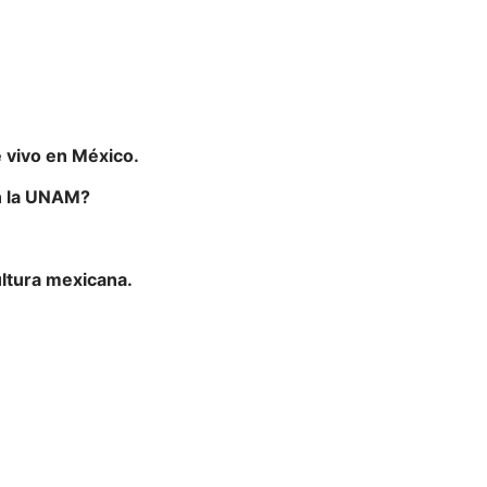
vivo en México.
n la UNAM?
ltura mexicana.