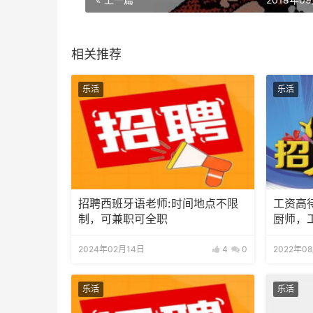
相关推荐
乐活
乐活
招聘西班牙语老师:时间地点不限
工资高
制，可兼职可全职
厨师，
算。
2024年02月14日
4
0
2022年0
乐活
乐活