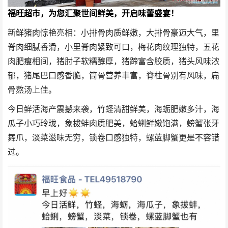
福旺超市，为您汇聚世间鲜美，开启味蕾盛宴！
新鲜猪肉惊艳亮相：小排骨肉质鲜嫩，大排骨豪迈大气，里
脊肉细腻香滑，小里脊肉紧致可口，梅花肉纹理独特，五花
肉肥瘦相间，猪肘子软糯醇厚，猪蹄富含胶质，猪头风味浓
郁，猪尾巴口感香脆，筒骨营养丰富，脊柱骨别有风味，扁
骨熬汤上佳。
今日鲜活海产震撼来袭，竹蛏清甜鲜美，海蛎肥嫩多汁，海
瓜子小巧玲珑，象拔蚌肉质肥美，蛤蜊鲜嫩饱满，螃蟹张牙
舞爪，淡菜滋味无穷，锁卷口感独特，螺蓝脚蟹更是不容错
过。