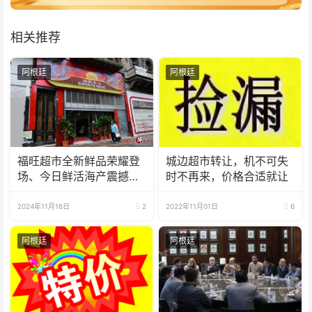
相关推荐
阿根廷
阿根廷
福旺超市全新鲜品荣耀登
城边超市转让，机不可失
场、今日鲜活海产震撼来
时不再来，价格合适就让
袭！
2024年11月16日
2
2022年11月01日
6
阿根廷
阿根廷