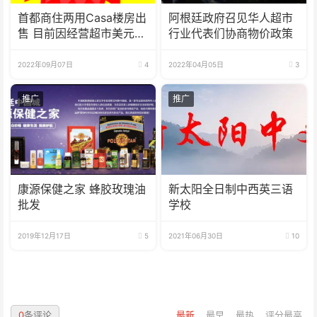
首都商住两用Casa楼房出
阿根廷政府召见华人超市
售 目前因经营超市美元月
行业代表们协商物价政策
租收入
2022年09月07日
4
2022年04月05日
3
推广
推广
康源保健之家 蜂胶玫瑰油
新太阳全日制中西英三语
批发
学校
2019年12月17日
5
2021年06月30日
10
0
条评论
最新
最早
最热
评分最高