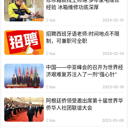
修冰箱就找王师傅:多年家电维修
经验 冰箱维修功底深厚
lisa
2024-02-15
招聘西班牙语老师:时间地点不限
制，可兼职可全职
lisa
2024-02-14
中国——中亚峰会的召开为世界经
济艰难复苏注入了一剂“强心针”
lisa
2023-05-18
阿根廷侨领受邀出席第十届世界华
侨华人社团联谊大会
lisa
2023-05-09