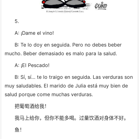
5.
A: ¡Dame el vino!
B: Te lo doy en seguida. Pero no debes beber
mucho. Beber demasiado es malo para la salud.
A: ¡El Pescado!
B: Sí, sí… te lo traigo en seguida. Las verduras son
muy saludables. El marido de Julia está muy bien de
salud porque come muchas verduras.
把葡萄酒给我！
我马上给你，但你不能多喝。过量饮酒对身体不好。
鱼！