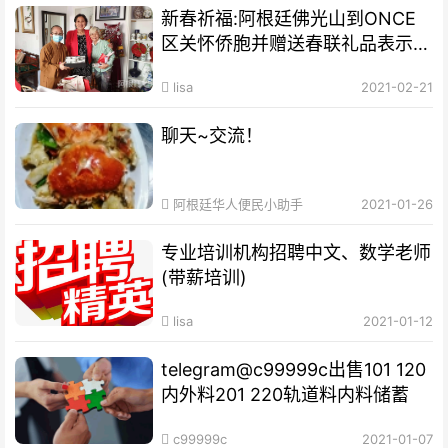
新春祈福:阿根廷佛光山到ONCE
区关怀侨胞并赠送春联礼品表示祝
福
lisa
2021-02-21
聊天~交流！
阿根廷华人便民小助手
2021-01-26
专业培训机构​招聘中文、数学老师
(带薪培训)
lisa
2021-01-12
telegram@c99999c出售101 120
内外料201 220轨道料内料储蓄
c99999c
2021-01-07