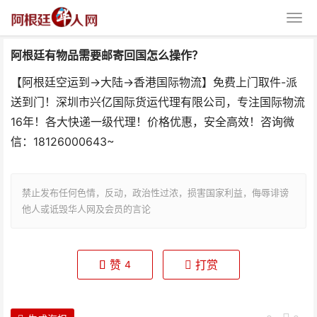
阿根廷有物品需要邮寄回国怎么操作？
【阿根廷空运到→大陆→香港国际物流】免费上门取件-派
送到门！️️️深圳市兴亿国际货运代理有限公司，专注国际物流
16年！各大快递一级代理！价格优惠，安全高效！咨询微
信：18126000643~
阿根廷有物品需要邮寄回国怎么操
作？
禁止发布任何色情，反动，政治性过浓，损害国家利益，侮辱诽谤
他人或诋毁华人网及会员的言论
赞
打赏
4