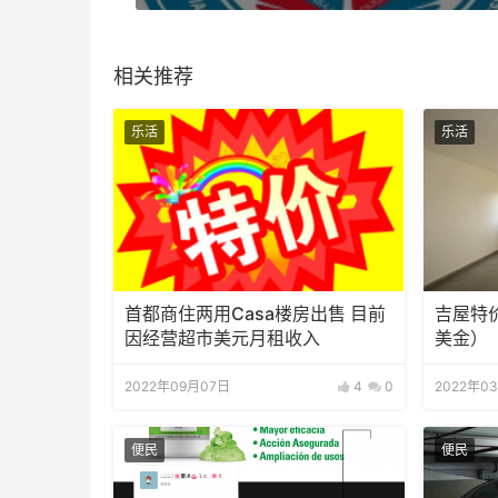
相关推荐
乐活
乐活
首都商住两用Casa楼房出售 目前
吉屋特价
因经营超市美元月租收入
美金）
2022年09月07日
4
0
2022年0
便民
便民