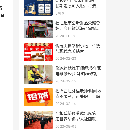
Once区百货公司招聘｜
长期发展可入股，打造个
商
人事业
3周前
在首
福旺超市全新鲜品荣耀登
场、今日鲜活海产震撼来
袭！
2024-11-16
传统美食华榕小吃，传统
与现代完美结合
2024-02-23
修冰箱就找王师傅:多年家
电维修经验 冰箱维修功底
深厚
2024-02-15
招聘西班牙语老师:时间地
点不限制，可兼职可全职
2024-02-14
阿根廷侨领受邀出席第十
届世界华侨华人社团联谊
大会
2023-05-09