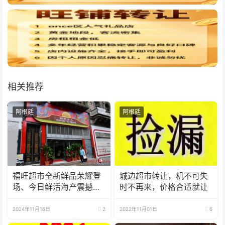
相关推荐
阿根廷
阿根廷
福旺超市全新鲜品荣耀登
城边超市转让，机不可失
场、今日鲜活海产震撼来
时不再来，价格合适就让
袭！
2024年11月16日
2
2022年11月01日
6