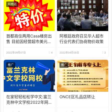
阿根廷
阿根廷
首都商住两用Casa楼房出
阿根廷政府召见华人超市
售 目前因经营超市美元月
行业代表们协商物价政策
租收入
2022年09月07日
4
2022年04月05日
3
推广
推广
在家轻轻松松学中文:富兰
ONCE区礼品店转让
克林中文学校2022年网校
招生啦