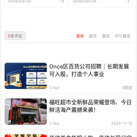
2022年02月14日
16
2026年04月12日
3
0
条评论
最新
最早
最热
评分最高
Once区百货公司招聘｜长期发展
可入股，打造个人事业
lisa
4周前
福旺超市全新鲜品荣耀登场、今日
鲜活海产震撼来袭！
lisa
2024-11-16