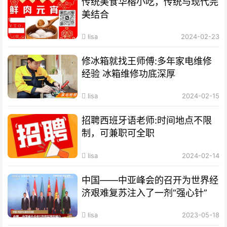
传统美食华榕小吃，传统与现代完
美结合
lisa
2024-02-23
修冰箱就找王师傅:多年家电维修
经验 冰箱维修功底深厚
lisa
2024-02-15
招聘西班牙语老师:时间地点不限
制，可兼职可全职
lisa
2024-02-14
中国——中亚峰会的召开为世界经
济艰难复苏注入了一剂“强心针”
lisa
2023-05-18