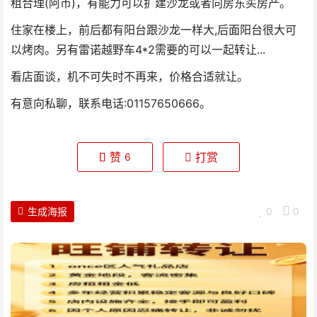
租合理(阿币)，有能力可以扩建沙龙或者向房东买房产。
住家在楼上，前后都有阳台跟沙龙一样大,后面阳台很大可
以烤肉。另有雷诺越野车4*2需要的可以一起转让...
看店面谈，机不可失时不再来，价格合适就让。
有意向私聊，联系电话:01157650666。
赞
打赏
6
生成海报
0
0