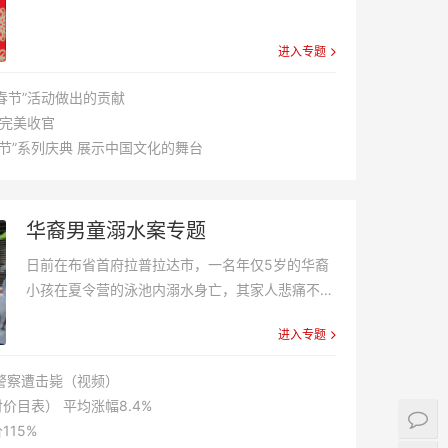
进入专题
春节”活动做出的贡献
动完美收官
春节”系列庆典 展示中国文化的舞台
华裔男童溺水案专题
日前在布省首府拉普拉达市，一名年仅5岁的华裔
小孩在夏令营的泳池内溺水身亡，其家人悲痛不
已。
进入专题
警察遭击毙（视频）
目表） 平均涨幅8.4%
15%