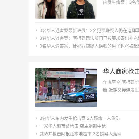
内发生命案，3名
籍犯罪嫌疑人在迪
抓获，案件在进一步
3名华人遇害案最新进展：2名犯罪嫌疑人仍在迪拜羁
3名华人遇害案：阿根廷司法部门已按要求寄出补充
3名华人遇害案：给犯罪嫌疑人换钱的男子也将被起
华人商家枪
年底至今,阿根廷
断,近期又接连发
件。
3名华人车内发生枪击案 2人殒命一人重伤
一家华人超市遭枪击 店主腿部中枪
威胁并枪击阿根廷本地超市 3名嫌疑人落网