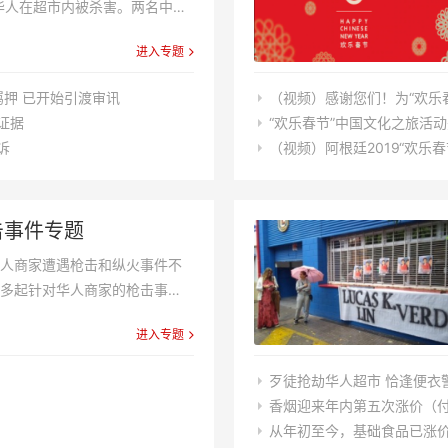
华人在超市内被杀害。两名中国
拜转机回国途中被国际刑警组织
进入专题
审理中...
押 已开始引渡审讯
（视频）感谢您们！为“欢乐
证据
“欢乐春节”中国文化之旅活
诉
（视频）阿根廷2019“欢乐
击事件专题
华人商家遭遇枪击和纵火事件不
生多起针对华人商家的枪击事
进入专题
歹徒抢劫华人超市 恰逢便衣
香烟迎来年内第五次涨价（付价
从年初至今，基础食品已涨价1