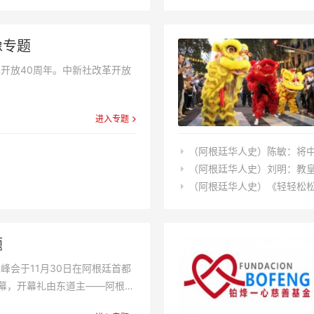
像专题
革开放40周年。中新社改革开放
进入专题
（阿根廷华人史）陈敏：将
（阿根廷华人史​）刘明：教
（阿根廷华人史）《轻轻松
题
团峰会于11月30日在阿根廷首都
幕，开幕礼由东道主——阿根廷
马克里在开幕礼上致辞，呼吁各