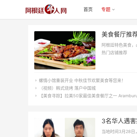
首页
专题
美食餐厅推
阿根廷特色美食，
热门店铺推荐
螺情小馆重装开业 中秋佳节欢聚美食等您来！
（视频）韩式烧烤 落户中国城
【美食寻踪】拉美50家最佳美食餐厅之一 Aramburu 
3名华人遇害
当地时间3月28