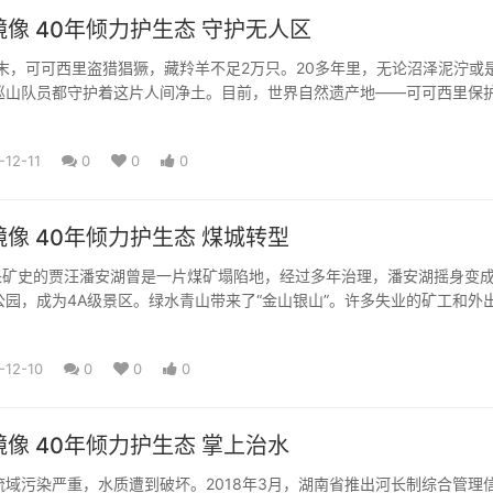
像 40年倾力护生态 守护无人区
代末，可可西里盗猎猖獗，藏羚羊不足2万只。20多年里，无论沼泽泥泞或
巡山队员都守护着这片人间净土。目前，世界自然遗产地——可可西里保
藏羚羊种群数量已达6万...
-12-11
0
0
0
像 40年倾力护生态 煤城转型
年采矿史的贾汪潘安湖曾是一片煤矿塌陷地，经过多年治理，潘安湖摇身变
公园，成为4A级景区。绿水青山带来了“金山银山”。许多失业的矿工和外
事乡村旅游，收入明显...
-12-10
0
0
0
像 40年倾力护生态 掌上治水
流域污染严重，水质遭到破坏。2018年3月，湖南省推出河长制综合管理