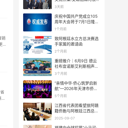
足协赞助商招待会！
3天前
庆祝中国共产党成立105
周年大会将于7月1日隆重
举行
1个月前
难销
致阿根廷水立方总决赛选
手家属的邀请函
更是
2个月前
重磅推介｜6月9日 德云
社布宜诺斯艾利斯相声专
场！国风曲艺邂逅南美风
3个月前
情，多元文化狂欢全城集
结！
“亲情中华·侨心筑梦启新
航”—2026年天津市侨界
南省
新春联谊活动成功举办
5个月前
渐摆
江西省代表团看望旅阿赣
籍侨胞与阿根廷江西总商
会座谈
2025-09-07
福建向全球招募“小马可·