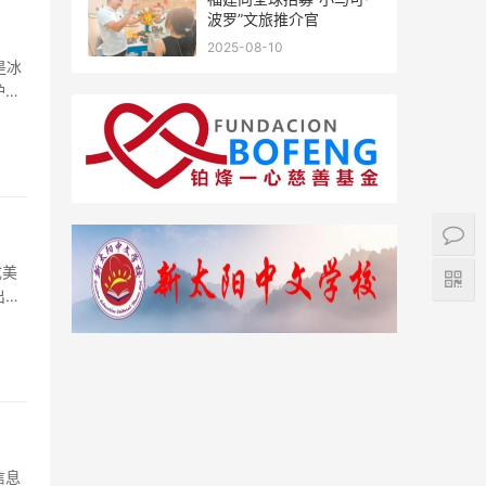
波罗”文旅推介官
2025-08-10
是冰
护区
成美
出打
信息