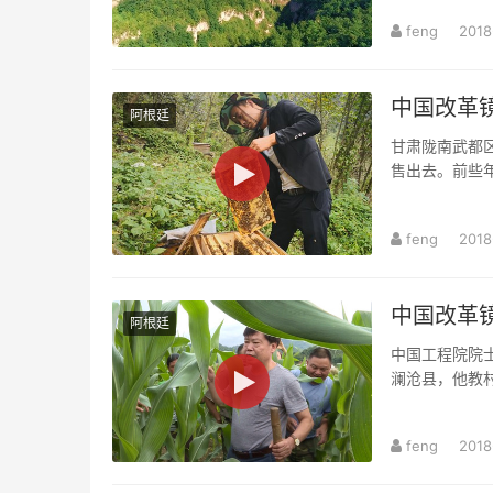
feng
2018
中国改革镜
阿根廷
甘肃陇南武都
售出去。前些
搭上了互联网电
feng
2018
中国改革镜
阿根廷
中国工程院院
澜沧县，他教
脱了贫穷。他把
feng
2018