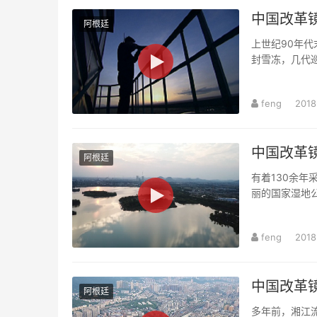
中国改革镜
阿根廷
上世纪90年
封雪冻，几代
境内及周边地区
feng
2018
中国改革镜
阿根廷
有着130余
丽的国家湿地
工者纷纷回乡从
feng
2018
中国改革镜
阿根廷
多年前，湘江