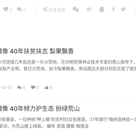
0
0
生成海报
像 40年扶贫扶志​ 梨果飘香
沙河流域几年前还是一片沙荒地，在刘明亮等林业技术专家的悉心指导下
万亩梨产业带。昔日沙荒地，如今梨果飘香，带动周边大部分村民实现了脱
对于扶贫减贫的巨大作用。...
-12-17
0
0
0
像 40年倾力护生态 扮绿荒山
安塞县，一位种树“种上瘾”的农村妇女张莲莲，37年践行“植树造林就一
家训，为荒山披上绿装。 编导 吴瑞 摄像 梅镱泷