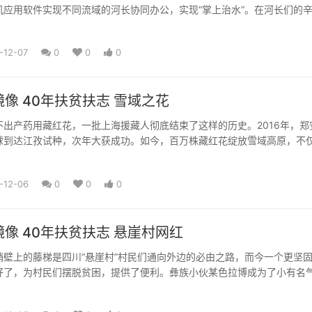
机应用软件实现不同流域的河长协同办公，实现“掌上治水”。在河长们的
域真正实现了水清、岸...
-12-07
0
0
0
像 40年扶贫扶志​ 雪域之花
不出产药用藏红花，一批上海援藏人彻底结束了这样的历史。2016年，郑
球到达江孜试种，次年大获成功。如今，百万株藏红花绽放雪域高原，不
实的“藏红花”，也使它...
-12-06
0
0
0
像 40年扶贫扶志​ 悬崖村网红
峭壁上的藤梯是四川“悬崖村”村民们通向外边的必由之路，而今一个更坚
好了，为村民们摆脱贫困，提供了便利。彝族小伙某色拉博成为了小有名
大山美景，也记录下了“悬...