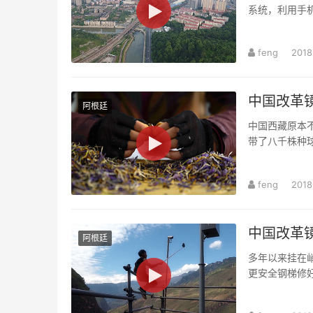
系统，利用手
付出下，湘江流
feng
2018
中国改革镜
阿根廷
中国西藏原本
带了八千株种
西藏有了名副其
feng
2018
中国改革镜
阿根廷
多年以来挂在
更安全钢梯修
网红，每天直播