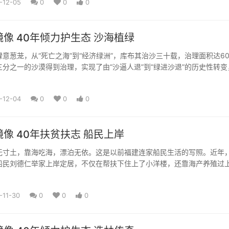
-12-05
0
0
0
像 40年倾力护生态 沙海植绿
意葱茏，从“死亡之海”到“经济绿洲”，库布其治沙三十载，治理面积达60
分之一的沙漠得到治理，实现了由“沙逼人退”到“绿进沙退”的历史性转变
奇迹。20...
-12-04
0
0
0
像 40年扶贫扶志​ 船民上岸
无寸土，靠海吃海，漂泊无依。这是以前福建连家船民生活的写照。近年
船民刘德仁举家上岸定居，不仅在帮扶下住上了小洋楼，还靠海产养殖过
 编导：闫格 吴晟炜 摄...
-11-30
0
0
0