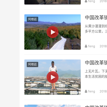
feng
2018
中国改革镜
阿根廷
从黄沙漫漫到绿
多平方公里，三
造了大漠变绿洲的
feng
2018
中国改革镜
阿根廷
上无片瓦，下
本生活贫困的
富足安稳的日子。
feng
2018