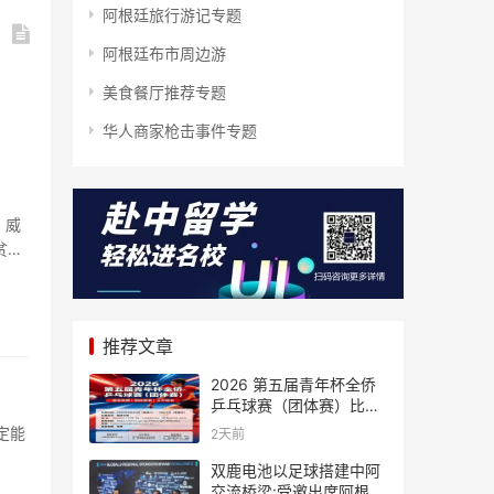
阿根廷旅行游记专题
阿根廷布市周边游
美食餐厅推荐专题
华人商家枪击事件专题
，威
贫致
推荐文章
2026 第五届青年杯全侨
乒乓球赛（团体赛）比赛
规则
定能
2天前
双鹿电池以足球搭建中阿
交流桥梁:受邀出席阿根廷