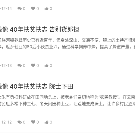
-12-14
0
0
0
像 40年扶贫扶志​ 告别货郎担
区峪河镇养蜂历史已有近百年，但身处深山，交通不便，镇上的土特产很
年，返乡创业的80后小伙贾业兴，通过科学饲养中蜂，提高了蜂蜜产量，
子商务的快车，将家乡的土...
-12-13
0
0
0
像 40年扶贫扶志​ 院士下田
士朱有勇把科研放在田间地头上，被老乡们亲切地称为“农民教授”。在云
村民思茅松下种三七、冬天闲田种土豆，让荒地变成沃土，让许多村民逐
科研论文真正地写在了广袤...
-12-12
0
0
0