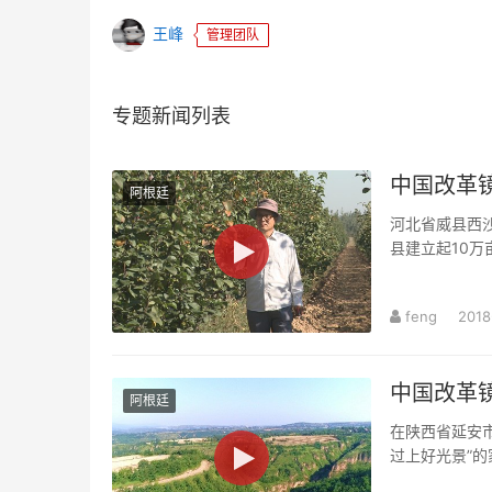
王峰
管理团队
专题新闻列表
中国改革镜
阿根廷
河北省威县西
县建立起10
富，凸显了扶智
feng
2018
中国改革镜
阿根廷
在陕西省延安市
过上好光景”的