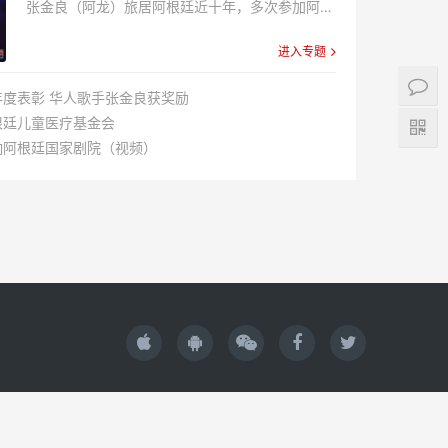
张金良（阿龙）旅居阿根廷近十年，多次参加阿根
廷华人春节庆典演唱和阿根廷当地社会的大型演
进入专题
出，在华人群体和阿根廷社会已很有名气。在中国
大使馆以及阿根廷华人各侨团...
度表彰 华人歌手张金良获奖励
根廷儿童医疗基金会
响阿根廷国家剧院（视频）