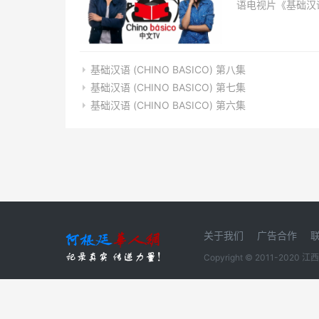
语电视片《基础汉语（
宜诺斯艾利斯市投
入手，向阿根廷人
化，节目以生动形象.
基础汉语 (CHINO BASICO) 第八集
基础汉语 (CHINO BASICO) 第七集
基础汉语 (CHINO BASICO) 第六集
关于我们
广告合作
Copyright © 2011-20