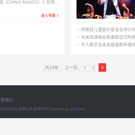
CHINO BASICO）》在布
入拍摄。该电视片将从基础汉语
进入专题
和西班牙语系的人介绍汉语文
..
阿根廷儿童医疗基金会举行年
张金良演唱会慈善款送交阿
华人歌手张金良慈善歌声唱
共24条
上一页
1
2
3
联系我们
20 江西省刘氏实业有限公司 版权所有
Powered by
argchina