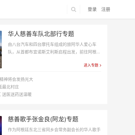
登录
注册
华人慈善车队北部行专题
由八台汽车和四台摩托车组成的旅阿华人爱心车
队，从首都布宜诺斯艾利斯启程出发，前往阿根廷
北部Salta, Catamarca，Jujuy ，Tucuman四个省
进入专题
份，为那里生活在山区的贫困家庭送温暖，体现...
爱精神将会发扬光大
廷最北村庄
 送医送药送温暖
慈善歌手张金良(阿龙)专题
作为阿根廷东北三省同乡会常务副会长的华人歌手