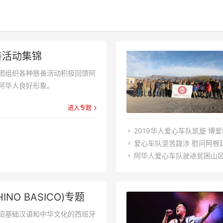
善活动集锦
团组织各种慈善活动积极回馈阿
阿华人良好形象。
进入专题
2019华人爱心车队凯旋 博
爱心车队坚苦跋涉 慰问阿根
阿华人爱心车队驶进贫困山区
INO BASICO)专题
绍基础汉语和中华文化的西班牙