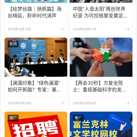
【绘梦丝路｜扬帆篇】海
中国“人造太阳”再创世界
丝绵延，聆听时代涛声
纪录 为可控核聚变奠定基
础
2023年10月12日
0
2023年04月17日
0
新闻
新闻
【澜湄印象】“绿色澜湄”
【两会30秒】方复全院
如何开新路？专家：基础
士：重视基础科学的发展
设施也要可持续 韧性足
才能突破“卡脖子”技术
2022年04月24日
0
2021年03月04日
0
推广
推广