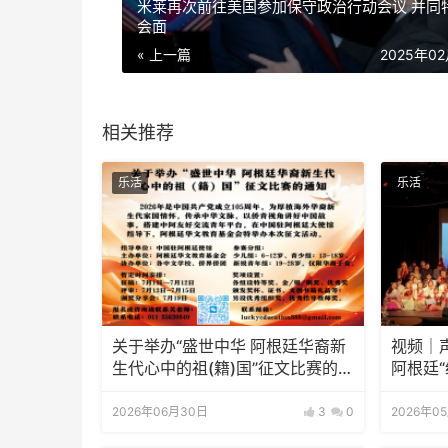
米莱再次前往美国参加保守政治行动会议 并同
会面
« 上一篇
2025年0
相关推荐
乐活
乐活
关于举办“盛世中华 阿根廷华裔新
视频｜声
生代心中的祖(籍)国”征文比赛的通
阿根廷
知
赛总决
2026年06月30日
3
0
2026年0