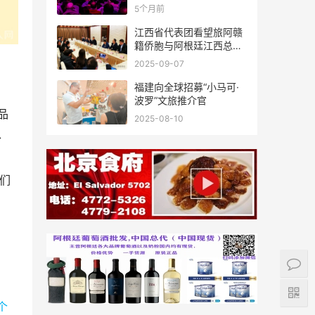
新春联谊活动成功举办
5个月前
江西省代表团看望旅阿赣
籍侨胞与阿根廷江西总商
会座谈
2025-09-07
福建向全球招募“小马可·
波罗”文旅推介官
品
2025-08-10
、
们
个