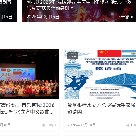
特朗普
阿根廷2025年“温暖迎春·共庆中国年”系列活动之 “欢
乐春节”庆典活动感谢信
2月15日
2025年02月15日
下一篇 »
乐活
动全球，音乐有我:2026
致阿根廷水立方总决赛选手家属
“统促杯”水立方中文歌曲大
邀请函
赛圆满落幕
5月18日
1
0
2026年05月14日
1