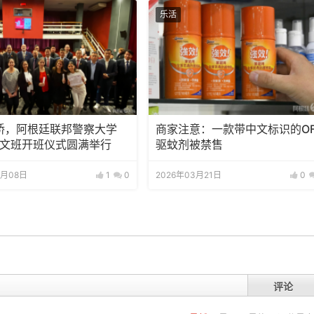
乐活
桥，阿根廷联邦警察大学
商家注意：一款带中文标识的OF
6中文班开班仪式圆满举行
驱蚊剂被禁售
4月08日
1
0
2026年03月21日
0
评论