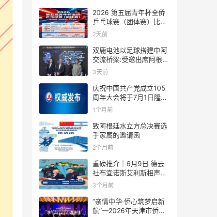
2026 第五届青年杯全侨
乒乓球赛（团体赛）比赛
规则
2天前
双鹿电池以足球搭建中阿
交流桥梁:受邀出席阿根廷
足协赞助商招待会！
3天前
庆祝中国共产党成立105
周年大会将于7月1日隆重
举行
1个月前
致阿根廷水立方总决赛选
手家属的邀请函
2个月前
重磅推介｜6月9日 德云
社布宜诺斯艾利斯相声专
场！国风曲艺邂逅南美风
3个月前
情，多元文化狂欢全城集
结！
“亲情中华·侨心筑梦启新
航”—2026年天津市侨界