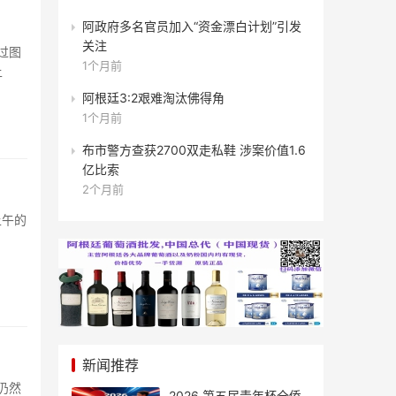
阿政府多名官员加入“资金漂白计划”引发
关注
过图
1个月前
上
阿根廷3:2艰难淘汰佛得角
1个月前
布市警方查获2700双走私鞋 涉案价值1.6
亿比索
2个月前
上午的
新闻推荐
仍然
2026 第五届青年杯全侨