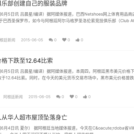
俱乐部创建自己的服装品牌
6月5日讯 吕晨星/编译）据阿媒体报道，巴西Netshoes网上体育用品商
立于巴西圣保罗市，如今与阿根廷阿尔马格罗圣洛伦索竞技俱乐部（Club A
根廷新闻
2015-06-05
0
0
0
格下跌至12.64比索
6月5日讯 吕晨星/编译）据阿媒体报道，本周四，阿根廷黑市美元价格
并收于12.64比索。同时，在今天的美元货币交易市场中，黑市美元价格曾跌
阿根廷新闻
2015-06-05
0
0
0
人从华人超市屋顶坠落身亡
月4日讯 夏尔） 据阿根廷当地媒体报道，今天在C&oacute;rdoba省Vill