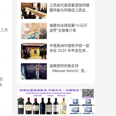
江西省代表团看望旅阿赣
籍侨胞与阿根廷江西总商
会座谈
福建向全球招募“小马可·
讯工具
波罗”文旅推介官
中南美洲中国和平统一促
进会 2025 年年会在库拉
索圆满举行，共绘反“独”
促统宏伟蓝图
诚邀旅阿侨胞支持
（Manuel Adorni）竞选
布市议员
显
涨