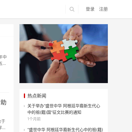
登录
注册
年中
五届
热点新闻
赞助
关于举办“盛世中华 阿根廷华裔新生代心
中的祖(籍)国”征文比赛的通知
1个月前
会于
伴双
“盛世中华 阿根廷华裔新生代心中的祖(籍)