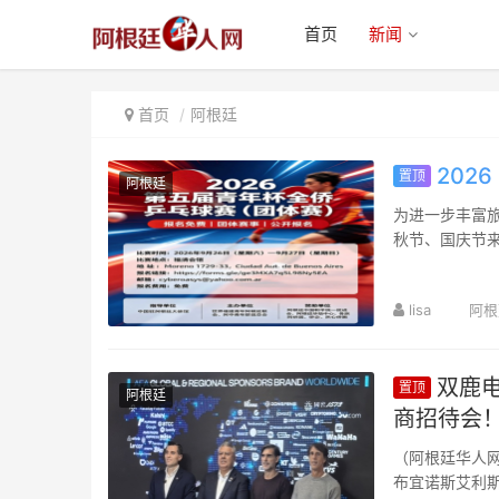
首页
新闻
首页
阿根廷
202
置顶
阿根廷
为进一步丰富旅
秋节、国庆节来
“青年杯”全侨乒
lisa
阿根
双鹿电
置顶
阿根廷
商招待会
（阿根廷华人网
布宜诺斯艾利