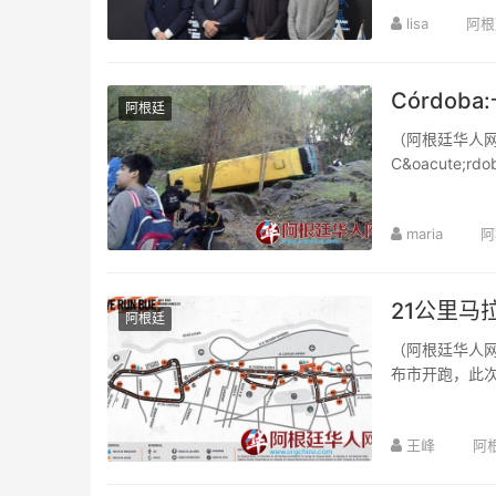
鹿电池受邀出席
lisa
阿根
Córdo
阿根廷
（阿根廷华人网
C&oacute
Gymnasium...
maria
阿
21公里马
阿根廷
（阿根廷华人网6月5 日讯 禹旭/
布市开跑，此次
王峰
阿