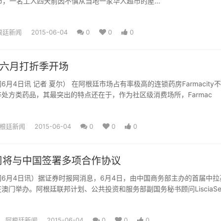
te;a市，一名工人四天前因不慎从当地一家华人超市的屋...
根廷新闻
2015-06-04
0
0
0
ity六月打折季开场
月4日讯 记者 夏尔） 在阿根廷市场占有率极高的连锁药房Farmacity
处方类药品，其最突出的特点还在于，作为社区级消费场所，Farmac
根廷新闻
2015-06-04
0
0
0
周将与中国签署多项合作协议
6月4日讯）据证券时报网消息，6月4日，由中国商务部主办的首届中拉
澳门举办。阿根廷联邦计划、公共投资和服务部副国务秘书顾问LisciaSe
阿根廷新闻
2015-06-04
0
0
0