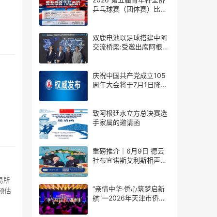
乒乓球赛（团体赛）比赛
规则
双鹿电池以足球搭建中阿
交流桥梁:受邀出席阿根廷
足协赞助商招待会！
庆祝中国共产党成立105
周年大会将于7月1日隆重
举行
致阿根廷水立方总决赛选
手家属的邀请函
重磅推介｜6月9日 德云
社布宜诺斯艾利斯相声专
场！国风曲艺邂逅南美风
情，多元文化狂欢全城集
易所
结！
“亲情中华·侨心筑梦启新
预估
航”—2026年天津市侨界
新春联谊活动成功举办