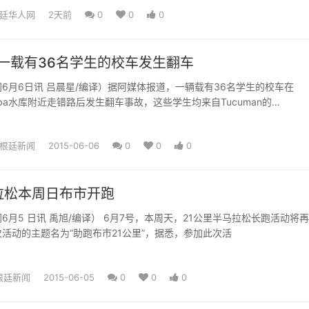
本次官方活动，与全球...
廷华人网
2天前
0
0
0
ba:一载有36名学生的校车发生翻车
6月6日讯 吕晨星/编译）据阿媒体报道，一辆载有36名学生的校车在
;rdoba水库附近走错路后发生翻车事故，这些学生均来自Tucuman的
根廷新闻
2015-06-06
0
0
0
拉松本周日布市开跑
编译） 6月7号，本周天，21公里半马拉松长跑活动将再次在
活动的主题名为“助跑布市21公里”，据悉，参加此次活
根廷新闻
2015-06-05
0
0
0