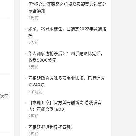
国”征文比赛获奖名单揭晓及颁奖典礼暨分
享会通知
2周前
米莱：将寻求连任，已选定2027年竞选搭
档
6天前
华人商家遭枪杀后续：凶手是退休宪兵，
收受5000美元
5天前
阿根廷政府废除多项商业法规，已累计废
除240项
2个月前
【本周汇率】官方美元创新高 总统发言
人：可能会到1800
2周前
阿根廷挺进世界杯四强！
3周前