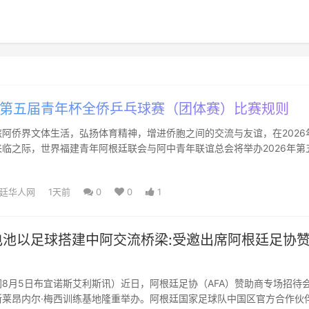
6 第五届青年杯全侨乒乓球赛（团体赛）比赛规则
阿侨界文体生活，弘扬体育精神，增进侨胞之间的交流与友谊，在2026
临之际，世界福建青年阿根廷联会与阿中青年联谊总会将举办2026年第
乓球团体赛。现将...
廷华人网
1天前
0
0
1
池以足球搭建中阿交流桥梁:受邀出席阿根廷足协
！
8月5日布宜诺斯艾利斯讯）近日，阿根廷足协（AFA）赞助商专场招待
斯莱昂内尔·梅西训练基地隆重举办。阿根廷国家足球队中国区官方合作伙