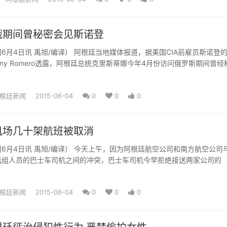
俄期间曾秘密会见斯诺登
6月4日讯 禹旭/编译） 阿根廷当地媒体报道，据美国CIA前雇员斯诺登
hony Romero透露，阿根廷总统克里斯蒂娜今年4月份访问俄罗斯期间曾经
根廷新闻
2015-06-04
0
0
0
机场几十架航班被取消
6月4日讯 禹旭/编译） 今天上午，因为阿根廷航空公司和南方航空公司
机组人员的巴士车司机之间的冲突，巴士车司机今早拒绝接送两家公司的
根廷新闻
2015-06-04
0
0
0