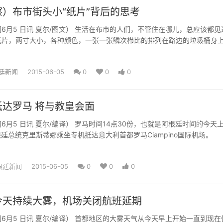
）布市街头小“纸片”背后的思考
6月5 日讯 夏尔/图文） 生活在布市的人们，不管住在哪儿，总应该都见
纸片，两寸大小，各种颜色，一张一张鳞次栉比的排列在路边的垃圾桶身
廷新闻
2015-06-05
0
0
0
达罗马 将与教皇会面
6月5 日讯 夏尔/编译） 罗马时间14点30份，也就是阿根廷时间的今天
根廷总统克里斯蒂娜乘坐专机抵达意大利首都罗马Ciampino国际机场。
根廷新闻
2015-06-05
0
0
0
今天持续大雾，机场关闭航班延期
6月5 日讯 夏尔/编译） 首都地区的大雾天气从今天早上开始一直到现在