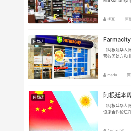
Mar&iacu
柳军
阿
Farmac
阿根廷
（阿根廷华人网6
营各类处方和非
maria
阿
阿根廷本
阿根廷
（阿根廷华人网
设施合作论坛在
Andres钟