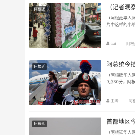
（记者观察
阿根廷
（阿根廷华人网
片中这样的小
cui
阿根
阿总统今抵
阿根廷
（阿根廷华人网
9点30分，阿
王峰
阿
首都地区
阿根廷
（阿根廷华人网