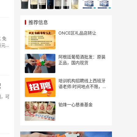
推荐信息
ONCE区礼品店转让
 免
阿根廷葡萄酒批发：原装
正品，国内现货
培训机构招聘线上西班牙
职
语老师:时间地点不限，可
兼职可全职
制，可
铂烽一心慈善基金