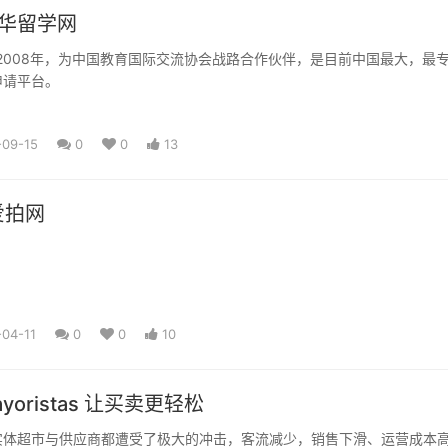
来华留学网
于2008年，为中国教育国际交流协会战路合作伙伴，是目前中国最大，最
申请平台。
-09-15
0
0
13
爱拍网
04-11
0
0
10
mayoristas 让买卖更轻松
实体超市与供应商都遭受了极大的冲击，客流减少，销售下滑、运营成本