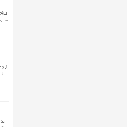
饼口
礼。提
12大
UR
游公