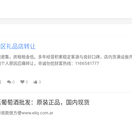
E区礼品店转让
流密集，房租租金低。多年经营积累稳定客源与良好口碑，店内货满设施
个人原因忍痛转让，非诚勿扰财富热线：1166581777
前
0
0
3
葡萄酒批发：原装正品，国内现货
很方便www.eliq.com.ar