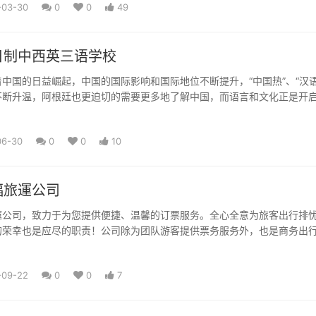
-03-30
0
0
49
日制中西英三语学校
中国的日益崛起，中国的国际影响和国际地位不断提升，“中国热”、“汉语
不断升温，阿根廷也更迫切的需要更多地了解中国，而语言和文化正是开
阿根廷的华人约有1...
06-30
0
0
10
福旅運公司
運公司，致力于为您提供便捷、温馨的订票服务。全心全意为旅客出行排
的荣幸也是应尽的职责！公司除为团队游客提供票务服务外，也是商务出
若您需购买各大航空机票，...
-09-22
0
0
7