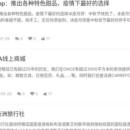
 Shop：推出各种特色甜品，疫情下最好的选择
hop：推出各种特色甜品，疫情下最好的选择冰皮月饼：中秋节快到了，冰皮月
馅料香甜不腻，纯手工，无任何添加剂，冰皮月饼是中秋佳节最好的伴手
式甜点，口感香...
07-29
0
0
17
NDA线上商城
A在阿根廷已有超过25年的历史，我们在ONCE有超过3000平方米的卖场提供
商品，如：精致文具、日用百货、礼品……等。同时我们也是法商CARREFO
-05-29
0
0
17
极洲旅行社
旅行社是经阿根廷国家旅游局和布宜诺斯艾利斯市政府授权经营的国际旅