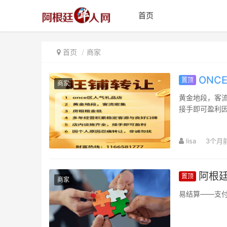
首页
首页
商家
ONC
置顶
商家
黄金地段，客
接手即可盈利因
lisa
3个月
阿根廷
置顶
商家
易结算——支付收款