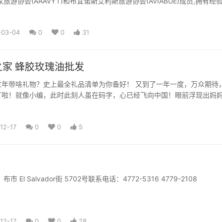
旅游协会(AAAVYT)和布宜诺斯艾利斯旅游协会(AVIABUE)成员,拥有经
高水...
-03-04
0
0
31
家 蜂胶玫瑰油批发
礼物？史上最全礼品清单为你备好！ 又到了一年一度，万众期待，回
了啦！就像小编，此时此刻人虽在码字，心已经飞向中国！眼前浮现出妈
......
12-17
0
0
5
北京食府 地址：布市 El Salvador街 5702号联系电话：4772-5316 4779-2108
12-17
0
0
28