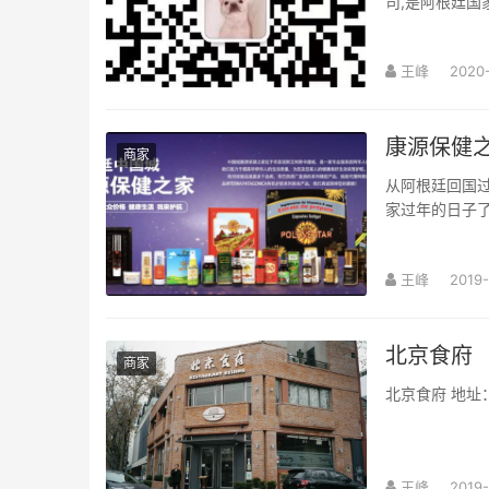
司,是阿根廷国家
的专业管理人员和
王峰
2020
康源保健之
商家
从阿根廷回国过年带啥
家过年的日子
饺子，爸爸蒸的海鲜
王峰
2019-
北京食府
商家
王峰
2019-