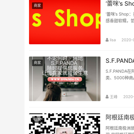
‘蕾咪’s
商家
‘蕾咪’s S
感香甜软糯，
拉米苏：经典西
lisa
2020-
S.F.PA
商家
S.F.PAND
类、5000种
以及JUMB...
王峰
2020
阿根廷南
商家
阿根廷南极洲