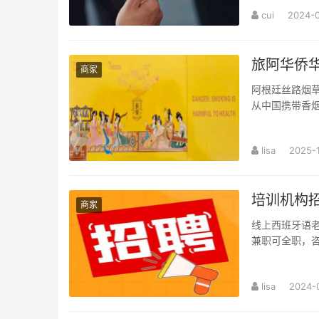
cui
2024-
旅阿华侨
商家
阿根廷丝路烟
从中国携带香烟的各种不便！ 品
条 芙蓉王 (硬 
lisa
2025-
培训机构
商家
线上西班牙语
兼职可全职，咨
lisa
2024-