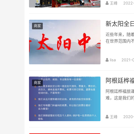
王峰
2022
新太阳全
商家
近些年来，随着
在世界范围内
大门的金钥匙；
lisa
2021-
阿根廷桦
商家
阿根廷桦福旅
难，这是我们
人旅行的首选。
王峰
2020