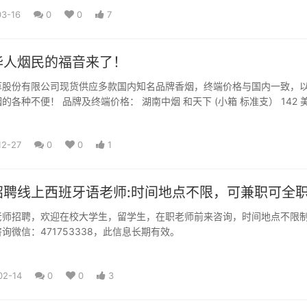
03-16
0
0
7
华人烟民的福音来了！
草股份有限公司现货供应多款国内知名品牌香烟，终端价格与国内一致，以
牌及终端价格： 湖南中烟 和天下 (小箱 标准支） 142 美元/
标
12-27
0
0
1
招聘线上西班牙语老师:时间地点不限，可兼职可全
老师招聘，欢迎在校大学生，留学生，在职老师前来咨询，时间地点不限
询微信：471753338，此信息长期有效。
02-14
0
0
3