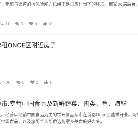
定，商超与渠道的抗风险能力已经不足以应付当下的环境。商家pc端后台
户手机端，中西文切换。 Ali...
04-11
0
0
10
租ONCE区附近房子
04-06
0
0
1
超市.专营中国食品及新鲜蔬菜、肉类、鱼、海鲜
、经营以经销中国食品为主的福旺食品超市在首都Once区隆重开业。阿
买中国食品，以及旅阿华人华侨选购家乡美食的好去处。