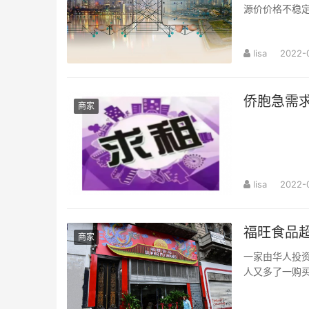
源价价格不稳
lisa
2022-
侨胞急需求
商家
lisa
2022-
福旺食品
商家
一家由华人投资
人又多了一购