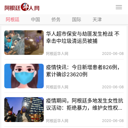
阿根廷
中国
侨务
国际
天津
华人超市保安与劫匪发生枪战 不
幸击中垃圾清运员被捕
阿根廷华人网
2020-06-08
疫情快讯：今日新增患者826例，
累计确诊23620例
阿根廷华人网
2020-06-08
疫情期间，阿根廷多地发生女性抗
议活动：拒绝暴力，维护女性权
利！
阿根廷华人网
2020-06-08