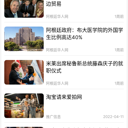
边贸易
阿根廷华人网
1周前
阿根廷政府：布大医学院的外国学
生比例高达40%
阿根廷华人网
1周前
米莱出席秘鲁新总统藤森庆子的就
职仪式
阿根廷华人网
1周前
淘宝请来爱拍网
推广信息
2022-04-11