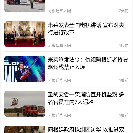
阿根廷华人网
7天前
米莱发表全国电视讲话 宣布对央
行进行改革
阿根廷华人网
1周前
米莱签发法令：仇视阿根廷者将被
驱逐或禁止入境
阿根廷华人网
1周前
圣胡安省一架消防直升机坠毁 多
名官员在内7人遇难
阿根廷华人网
1周前
阿根廷政府拟组团访华 以推进双