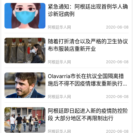
紧急通知：阿根廷出现首例华人确
诊新冠病例
阿根廷华人网
2020-06-08
随着打折清仓以及严格的卫生协议
布市服装店重新开业
阿根廷华人网
2020-06-08
Olavarria市长在抗议全国隔离措
施后不得不因疫情爆发重新执行该
措施
阿根廷华人网
2020-06-08
阿根廷即日起进入新的疫情防控阶
段 大部分地区不再限制出行
阿根廷华人网
2020-06-08