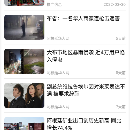
推广信息
2022-03-30
布省：一名华人商家遭枪击遇害
阿根廷华人网
5天前
大布市地区暴雨侵袭 近4万用户陷
入停电
阿根廷华人网
6天前
副总统维拉鲁埃尔因对米莱表达不
满 被要求辞职
阿根廷华人网
7天前
阿根廷矿业出口创历史新高 同比
增长74.4%