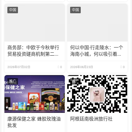
中国
中国
商务部：中欧于今秋举行
何以中国·行走陵水：一个
贸易投资磋商机制第二次
海南小城，何以吸引着世
例会
界目光？
2026年07月02日
0
2026年06月23日
0
推广
推广
康源保健之家 蜂胶玫瑰油
阿根廷南极洲旅行社
批发