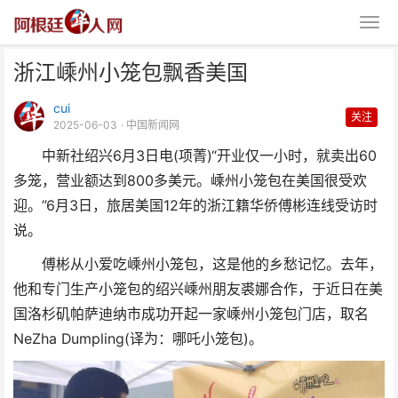
浙江嵊州小笼包飘香美国
cui
关注
2025-06-03
· 中国新闻网
中新社绍兴6月3日电(项菁)“开业仅一小时，就卖出60
多笼，营业额达到800多美元。嵊州小笼包在美国很受欢
浙江嵊州小笼包飘香美国
迎。”6月3日，旅居美国12年的浙江籍华侨傅彬连线受访时
说。
傅彬从小爱吃嵊州小笼包，这是他的乡愁记忆。去年，
他和专门生产小笼包的绍兴嵊州朋友裘娜合作，于近日在美
国洛杉矶帕萨迪纳市成功开起一家嵊州小笼包门店，取名
NeZha Dumpling(译为：哪吒小笼包)。