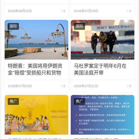
2026年08月05日
0
2026年07月29日
0
国际
国际
特朗普：美国将用伊朗资
马杜罗案定于明年6月在
金“赔偿”受损船只和货物
美国法庭开审
2026年07月23日
0
2026年07月22日
0
推广
推广