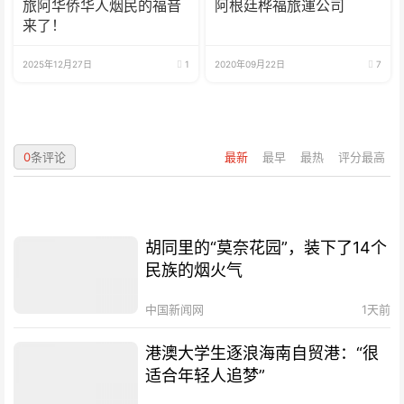
旅阿华侨华人烟民的福音
阿根廷桦福旅運公司
来了！
2025年12月27日
1
2020年09月22日
7
0
条评论
最新
最早
最热
评分最高
胡同里的“莫奈花园”，装下了14个
民族的烟火气
中国新闻网
1天前
港澳大学生逐浪海南自贸港：“很
适合年轻人追梦”