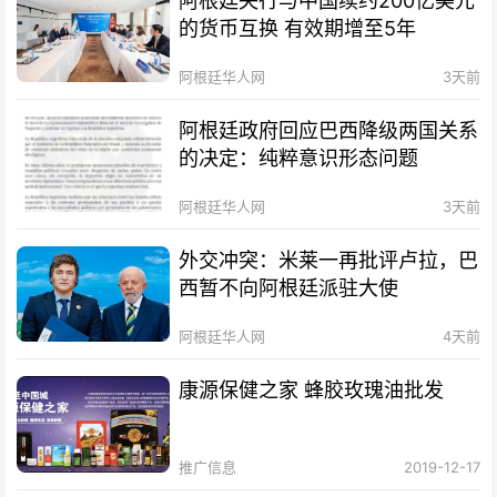
阿根廷央行与中国续约200亿美元
的货币互换 有效期增至5年
阿根廷华人网
3天前
阿根廷政府回应巴西降级两国关系
的决定：纯粹意识形态问题
阿根廷华人网
3天前
外交冲突：米莱一再批评卢拉，巴
西暂不向阿根廷派驻大使
阿根廷华人网
4天前
康源保健之家 蜂胶玫瑰油批发
推广信息
2019-12-17