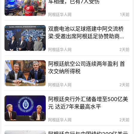
车相撞，已有7人受伤
阿根廷华人网
1天前
双鹿电池以足球搭建中阿交流桥
梁:受邀出席阿根廷足协赞助商招
待会！
阿根廷华人网
2天前
阿根廷航空公司连续两年盈利 首
次交纳所得税
阿根廷华人网
2天前
阿根廷央行外汇储备增至500亿美
元 达近7年来最高水平
阿根廷华人网
2天前