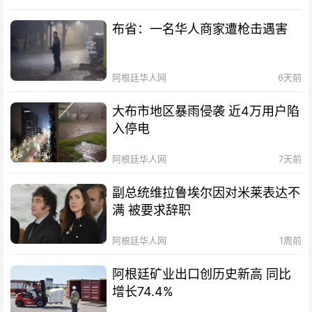
布省：一名华人商家遭枪击遇害
阿根廷华人网
6天前
大布市地区暴雨侵袭 近4万用户陷
入停电
阿根廷华人网
7天前
副总统维拉鲁埃尔因对米莱表达不
满 被要求辞职
阿根廷华人网
1周前
阿根廷矿业出口创历史新高 同比
增长74.4%