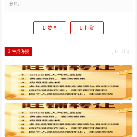
删除。
赞
打赏
5
生成海报
0
0