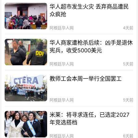
华人超市发生火灾 丢弃商品遭民
众疯抢
阿根廷华人网
4天前
华人商家遭枪杀后续：凶手是退休
宪兵，收受5000美元
阿根廷华人网
5天前
教师工会本周一举行全国罢工
阿根廷华人网
5天前
米莱：将寻求连任，已选定2027
年竞选搭档
阿根廷华人网
6天前