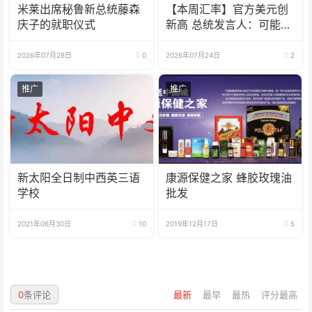
米莱出席秘鲁新总统藤森
【本周汇率】官方美元创
庆子的就职仪式
新高 总统发言人：可能会
到1800
2026年07月28日
0
2026年07月24日
2
推广
推广
新太阳全日制中西英三语
康源保健之家 蜂胶玫瑰油
学校
批发
2021年06月30日
10
2019年12月17日
5
0
条评论
最新
最早
最热
评分最高