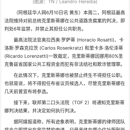
(图源：TN / Leandro Heredia)
（阿根廷华人网6月10日讯 黄东）本周二，阿根廷最高
法院维持对前总统克里斯蒂娜在公共道路贪腐案的判决，即
判处6年监禁，并禁止其担任公共职务。
最高法院法官奥拉西奥·罗萨蒂 (Horacio Rosatti)、卡
洛斯·罗森克拉茨 (Carlos Rosenkratz) 和里卡多·洛伦泽蒂
(Ricardo Lorenzetti)一致裁定，克里斯蒂娜因挪用80%圣
克鲁兹省国家公共工程资金而犯有非法结社和欺诈管理罪。
在此情况下，克里斯蒂娜也被禁止终生不得担任公职。
也就是说，将不得担任布省议员候选人，尽管克里斯蒂娜在
几天前曾宣布将参选。
接下来，联邦第二口头法院（TOF 2）将通知克里斯蒂
娜判决结果，并决定如何执行判决。
据阿媒报道称，所有迹象表明，克里斯蒂娜的律师团队
将会立即提出在家监禁的申请，只是具体在哪个住址服刑尚