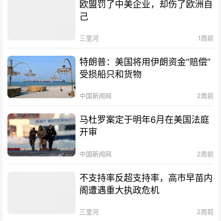
欧盟罚了中美企业，却伤了欧洲自
己
三里河
1周前
特朗普：美国将用伊朗资金“赔偿”
受损船只和货物
中国新闻网
2周前
马杜罗案定于明年6月在美国法庭
开审
中国新闻网
2周前
不支持率反超支持率，高市早苗内
阁遭遇重大执政危机
三里河
2周前