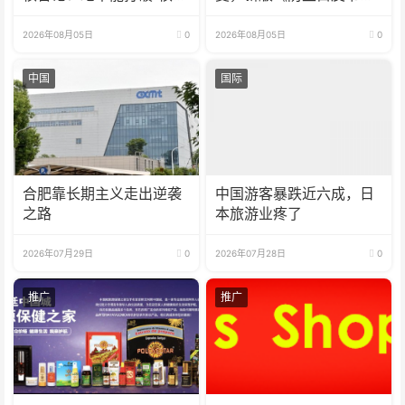
器禁忌”
释放危险信号
2026年08月05日
0
2026年08月05日
0
中国
国际
合肥靠长期主义走出逆袭
中国游客暴跌近六成，日
之路
本旅游业疼了
2026年07月29日
0
2026年07月28日
0
推广
推广