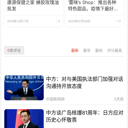
康源保健之家 蜂胶玫瑰油
‘蕾咪’s Shop：推出各种
批发
特色甜品，疫情下最好的
选择
2019年12月17日
5
2020年07月29日
17
0
条评论
最新
最早
最热
评分最高
中方：对与美国执法部门加强对话
沟通持开放态度
中国新闻网
2天前
中方谈广岛核爆81周年：日方应对
历史心怀敬畏