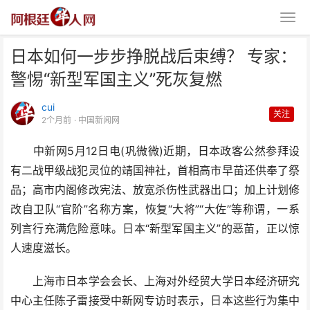
日本如何一步步挣脱战后束缚？ 专家：
警惕“新型军国主义”死灰复燃
cui
关注
2个月前
· 中国新闻网
中新网5月12日电(巩微微)近期，日本政客公然参拜设
日本如何一步步挣脱战后束缚？
有二战甲级战犯灵位的靖国神社，首相高市早苗还供奉了祭
专家：警惕“新型军国主
品；高市内阁修改宪法、放宽杀伤性武器出口；加上计划修
改自卫队“官阶”名称方案，恢复“大将”“大佐”等称谓，一系
列言行充满危险意味。日本“新型军国主义”的恶苗，正以惊
人速度滋长。
上海市日本学会会长、上海对外经贸大学日本经济研究
中心主任陈子雷接受中新网专访时表示，日本这些行为集中