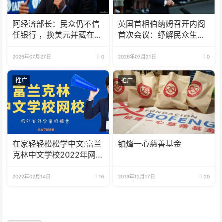
阿经济部长：民众仍不信
英国首相伯纳姆召开内阁
任银行 ，换美元并藏在床
首次会议：纾解民众生活
垫下
成本
2026年07月27日
0
2026年07月21日
0
推广
推广
在家轻轻松松学中文:富兰
铂烽一心慈善基金
克林中文学校2022年网校
招生啦
2022年02月14日
16
2019年12月17日
20