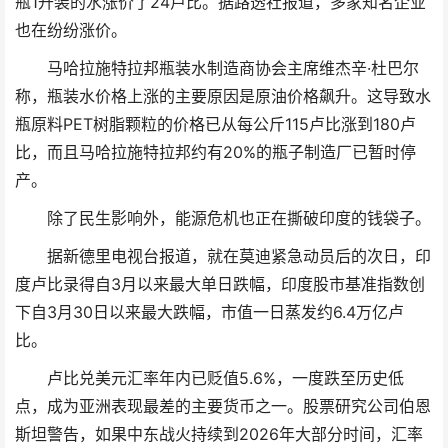
瓶1升装的水涨价了24卢比。据路透社报道，多家知名企业
也在纷纷涨价。
马哈拉施特拉邦瓶装水制造商协会主席维杰辛·杜巴尔
称，瓶装水价格上涨的主要原因是原油价格飙升。这导致水
瓶原料PET树脂颗粒的价格已从每公斤115卢比涨到180卢
比，而且马哈拉施特拉邦约有20%的瓶子制造厂已暂时停
产。
除了民生影响外，能源危机也正在撕破印度的钱袋子。
据新德里电视台报道，就在莫迪紧急动员后的次日，印
度卢比录得自3月以来最大单日跌幅，印度股市基准指数创
下自3月30日以来最大跌幅，市值一日蒸发约6.4万亿卢
比。
卢比兑美元汇率年内已贬值5.6%，一度跌至历史低
点，成为亚洲表现最差的主要货币之一。股票研究公司伯恩
斯坦警告，如果中东战火持续到2026年大部分时间，汇率