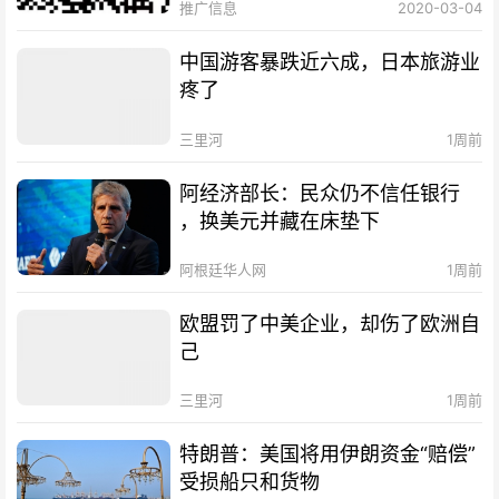
推广信息
2020-03-04
中国游客暴跌近六成，日本旅游业
疼了
三里河
1周前
阿经济部长：民众仍不信任银行
，换美元并藏在床垫下
阿根廷华人网
1周前
欧盟罚了中美企业，却伤了欧洲自
己
三里河
1周前
特朗普：美国将用伊朗资金“赔偿”
受损船只和货物