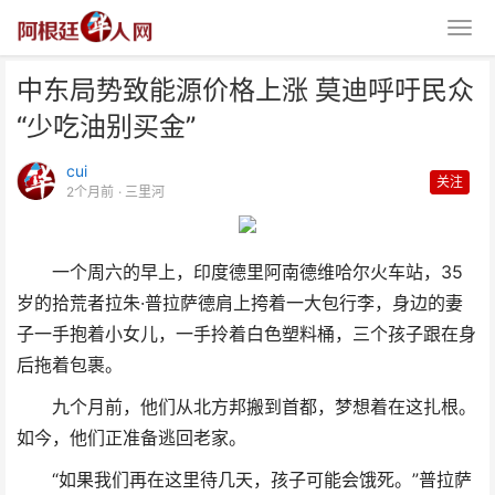
中东局势致能源价格上涨 莫迪呼吁民众
“少吃油别买金”
cui
关注
2个月前
· 三里河
中东局势致能源价格上涨 莫迪呼
一个周六的早上，印度德里阿南德维哈尔火车站，35
吁民众“少吃油别买金”
岁的拾荒者拉朱·普拉萨德肩上挎着一大包行李，身边的妻
子一手抱着小女儿，一手拎着白色塑料桶，三个孩子跟在身
后拖着包裹。
九个月前，他们从北方邦搬到首都，梦想着在这扎根。
如今，他们正准备逃回老家。
“如果我们再在这里待几天，孩子可能会饿死。”普拉萨