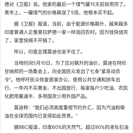
德对《卫报》说。他家的最后一个煤气罐15天前就用完了。
黑市上，一罐煤气的价格飙涨了5倍，他根本买不起。
据《卫报》报道，当前，由于能源价格飙升，越来越多
印度普通人正像普拉萨德一家一样逃回农村。因为钱快烧完
了，家里快揭不开锅了。
所以，印度总理莫迪也坐不住了。
当地时间5月10日，为了应对飙升的油价，莫迪在特伦
甘纳邦的一场集会上，向全国民众发出了七条“紧急动员
令”。他呼吁民众恢复居家办公、使用公共交通和拼车出
行、一年内不买黄金、不出国旅行、每家每户少吃油、农民
化肥用量减半、多用国货少用外国产品。
莫迪称：“我们必须高度重视节约外汇，因为汽油和柴
油在全球范围内已变得如此昂贵。”
据BBC报道，印度60%的天然气、超过90%的液化石油