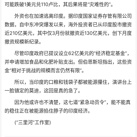
可能跌破1美元兑110卢比，其后果将是“灾难性的”。
外资也在加速逃离印度。据印度国家证券存管有限公司
数据，自中东冲突爆发以来，海外投资者已从印度股市撤资
近210亿美元，其中仅3月份就撤资近130亿美元，创下月度
撤资规模新纪录。
尽管印度政府已提议设立62亿美元的“经济稳定基金”，
并申请增加食品和化肥补贴支出。但伯恩斯坦指出，这些资
金“相对于挑战的规模而言仍然有限”。
所以，当印度的口粮和钱袋子都被能源攥住，演讲台上
一脸镇定的莫迪，这回是真的急了。
因为他或许也不清楚，这七道“紧急动员令”，能不能真
的稳住正在被能源掐住脖子的印度经济。
(“三里河”工作室)