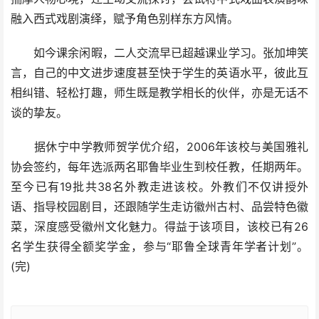
融入西式戏剧演绎，赋予角色别样东方风情。
如今课余闲暇，二人交流早已超越课业学习。张加坤笑
言，自己的中文进步速度甚至快于学生的英语水平，彼此互
相纠错、轻松打趣，师生既是教学相长的伙伴，亦是无话不
谈的挚友。
据休宁中学教师贺学优介绍，2006年该校与美国雅礼
协会签约，每年选派两名耶鲁毕业生到校任教，任期两年。
至今已有19批共38名外教走进该校。外教们不仅讲授外
语、指导校园剧目，还跟随学生走访徽州古村、品尝特色徽
菜，深度感受徽州文化魅力。得益于该项目，该校已有26
名学生获得全额奖学金，参与“耶鲁全球青年学者计划”。
(完)