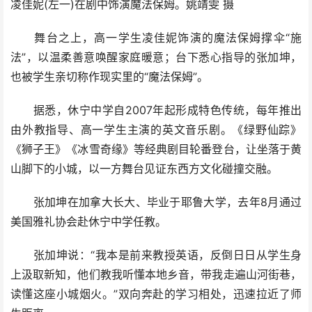
凌佳妮(左一)在剧中饰演魔法保姆。姚靖雯 摄
舞台之上，高一学生凌佳妮饰演的魔法保姆撑伞“施
法”，以温柔善意唤醒家庭暖意；台下悉心指导的张加坤，
也被学生亲切称作现实里的“魔法保姆”。
据悉，休宁中学自2007年起形成特色传统，每年推出
由外教指导、高一学生主演的英文音乐剧。《绿野仙踪》
《狮子王》《冰雪奇缘》等经典剧目轮番登台，让坐落于黄
山脚下的小城，以一方舞台见证东西方文化碰撞交融。
张加坤在加拿大长大、毕业于耶鲁大学，去年8月通过
美国雅礼协会赴休宁中学任教。
张加坤说：“我本是前来教授英语，反倒日日从学生身
上汲取新知，他们教我听懂本地乡音，带我走遍山河街巷，
读懂这座小城烟火。”双向奔赴的学习相处，迅速拉近了师