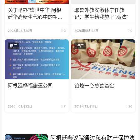
关于举办“盛世中华 阿根
耶鲁外教安徽休宁任教
廷华裔新生代心中的祖
记：学生给我施了“魔法”
(籍)国”征文比赛的通知
2026年06月30日
3
2026年05月18日
0
推广
推广
阿根廷桦福旅運公司
铂烽一心慈善基金
2020年09月22日
7
2019年12月17日
20
阿根廷参议院通过私有财产保护法