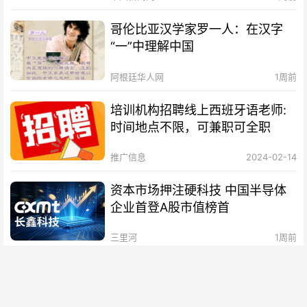
哥伦比亚汉学家罗一人：在汉字
“一”中理解中国
阿根廷华人网
1周前
培训机构招聘线上西班牙语老师:
时间地点不限，可兼职可全职
推广信息
2024-02-14
资本市场押注硬科技 中国半导体
企业首登A股市值榜首
三里河
1周前
香江观澜：深耕东盟市场，香港内
联外通优势再彰显