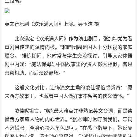
生距离。
英文音乐剧《欢乐满人间》上演。吴玉洁 摄
此次选定《欢乐满人间》作为演出剧目，张加坤尤为看
重剧目传递的温情内核。“和睦团圆是国人十分珍视的家庭
理念。”排练期间，他时常与学生交流探讨，引导大家体悟
剧中内涵：“魔法保姆与中国故事里的‘贵人’颇为相似，皆是
善意相助，而后淡然离场。”
这般文化对比，让饰演女主角的凌佳妮倍感新奇：“原
来西方故事里，也藏着中国人做好事不留名的侠义情怀。”
凌佳妮坦言，排练最大难点并非熟记英文台词，而是读
懂西方家庭人物的内心世界。“张老师时常叮嘱我们，忘词
不必慌张，全身心投入角色即可。”在悉心指导下，她反复
揣摩人物心境，还主动交流探讨，尝试将中式戏曲表演韵味