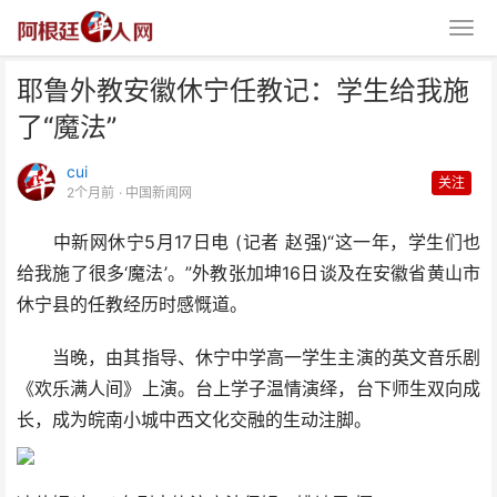
耶鲁外教安徽休宁任教记：学生给我施
了“魔法”
cui
关注
2个月前
· 中国新闻网
中新网休宁5月17日电 (记者 赵强)“这一年，学生们也
耶鲁外教安徽休宁任教记：学生给
给我施了很多‘魔法’。”外教张加坤16日谈及在安徽省黄山市
我施了“魔法”
休宁县的任教经历时感慨道。
当晚，由其指导、休宁中学高一学生主演的英文音乐剧
《欢乐满人间》上演。台上学子温情演绎，台下师生双向成
长，成为皖南小城中西文化交融的生动注脚。