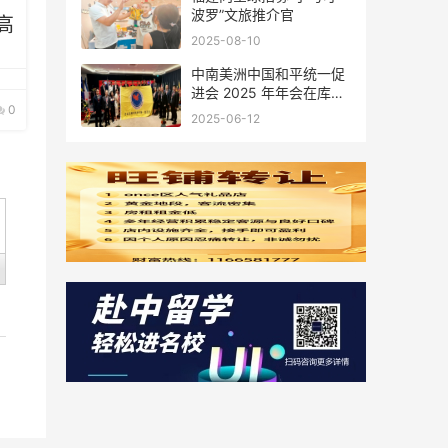
波罗”文旅推介官
高
2025-08-10
中南美洲中国和平统一促
进会 2025 年年会在库拉
0
索圆满举行，共绘反“独”
2025-06-12
促统宏伟蓝图