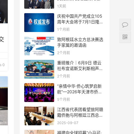
足协赞助商招待会！
1天前
庆祝中国共产党成立105
周年大会将于7月1日隆重
举行
1个月前
交
致阿根廷水立方总决赛选
手家属的邀请函
2个月前
重磅推介｜6月9日 德云
0
社布宜诺斯艾利斯相声专
场！国风曲艺邂逅南美风
2个月前
情，多元文化狂欢全城集
结！
“亲情中华·侨心筑梦启新
航”—2026年天津市侨界
新春联谊活动成功举办
5个月前
江西省代表团看望旅阿赣
籍侨胞与阿根廷江西总商
会座谈
2025-09-07
福建向全球招募“小马可·