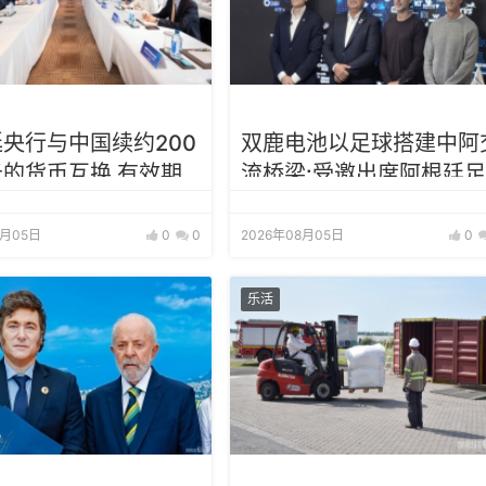
央行与中国续约200
双鹿电池以足球搭建中阿
的货币互换 有效期
流桥梁:受邀出席阿根廷足
年
协赞助商招待会！
8月05日
0
0
2026年08月05日
0
乐活