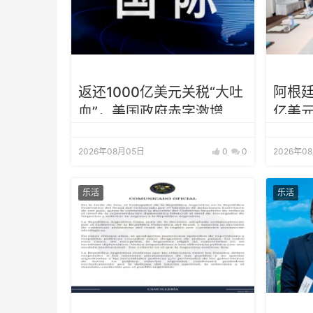
返还1000亿美元关税“大吐
阿根廷
血”，美国政府赤字激增
亿美元
增至5
2026年08月05日
0
0
2026年0
乐活
乐活