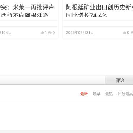
冲突：米莱一再批评卢
阿根廷矿业出口创历史新
巴西暂不向阿根廷派驻
同比增长74.4%
8月04日
1
0
2026年07月31日
0
评论
最新
最早
最热
评分最高