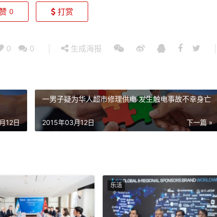
赞
打赏
0
0
0
生成海报
一男子疑为华人超市修理供电 发生触电事故不幸身亡
3月12日
2015年03月12日
下一篇 »
乐活