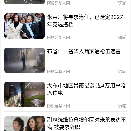
阿根廷华人网
7天前
米莱：将寻求连任，已选定2027
年竞选搭档
阿根廷华人网
1周前
布省：一名华人商家遭枪击遇害
阿根廷华人网
1周前
大布市地区暴雨侵袭 近4万用户陷
入停电
阿根廷华人网
1周前
副总统维拉鲁埃尔因对米莱表达不
满 被要求辞职