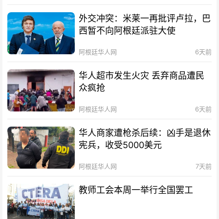
外交冲突：米莱一再批评卢拉，巴
西暂不向阿根廷派驻大使
阿根廷华人网
6天前
华人超市发生火灾 丢弃商品遭民
众疯抢
阿根廷华人网
6天前
华人商家遭枪杀后续：凶手是退休
宪兵，收受5000美元
阿根廷华人网
7天前
教师工会本周一举行全国罢工