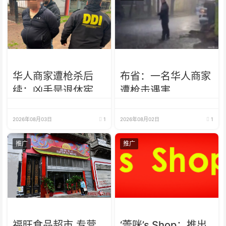
华人商家遭枪杀后
布省：一名华人商家
续：凶手是退休宪
遭枪击遇害
兵，收受5000美元
2026年08月03日
1
2026年08月02日
1
推广
推广
福旺食品超市.专营
‘蕾咪’s Shop：推出