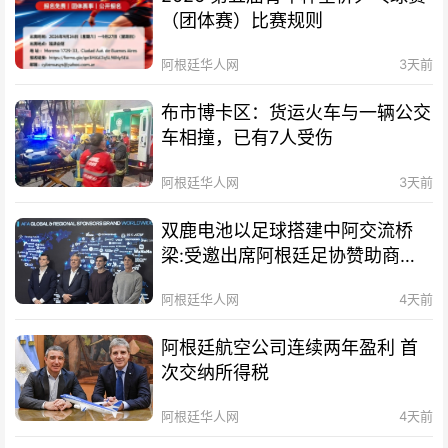
（团体赛）比赛规则
阿根廷华人网
3天前
布市博卡区：货运火车与一辆公交
车相撞，已有7人受伤
阿根廷华人网
3天前
双鹿电池以足球搭建中阿交流桥
梁:受邀出席阿根廷足协赞助商招
待会！
阿根廷华人网
4天前
阿根廷航空公司连续两年盈利 首
次交纳所得税
阿根廷华人网
4天前