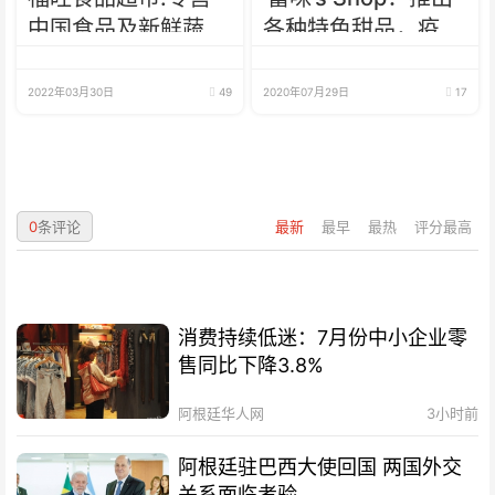
中国食品及新鲜蔬
各种特色甜品，疫情
菜、肉类、鱼、海鲜
下最好的选择
2022年03月30日
49
2020年07月29日
17
0
条评论
最新
最早
最热
评分最高
消费持续低迷：7月份中小企业零
售同比下降3.8%
阿根廷华人网
3小时前
阿根廷驻巴西大使回国 两国外交
关系面临考验