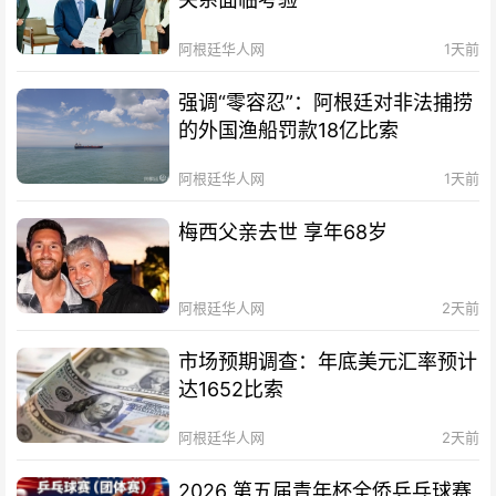
阿根廷华人网
1天前
强调“零容忍”：阿根廷对非法捕捞
的外国渔船罚款18亿比索
阿根廷华人网
1天前
梅西父亲去世 享年68岁
阿根廷华人网
2天前
市场预期调查：年底美元汇率预计
达1652比索
阿根廷华人网
2天前
2026 第五届青年杯全侨乒乓球赛