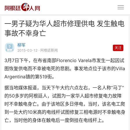
一男子疑为华人超市修理供电 发生触电
事故不幸身亡
柳军
关注
2015-03-12
· 阿根廷新闻
3月7日下午，在布省南部Florencio Varela市发生一起因试
一男子疑为华人超市修理供电 发
图恢复供电而不幸被电死的悲剧。事发地点位于该市的Villa
生触电事故不幸身亡
Argentina镇的第519街。
据当地媒体报道，当天下午大约六点左右，一名人称“马丁”
的50多岁的阿根廷人，试图为一家华人超市修复电力故障
时不幸触电身亡。由于该地区多日停电，当时，该名电工爬
到一处大约10米高的电线杆试图修复三相电源时不幸触电身
亡，当时他的身体在触电后一度倒挂在电线杆上。