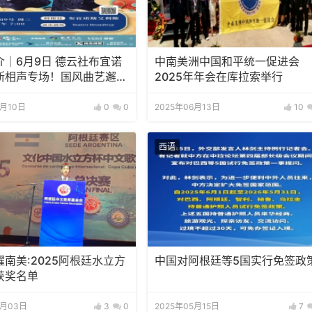
介｜6月9日 德云社布宜诺
中南美洲中国和平统一促进会
斯相声专场！国风曲艺邂逅
2025年年会在库拉索举行
情，多元文化狂欢全城集
5月10日
0
0
2025年06月13日
10
西语
南美:2025阿根廷水立方
中国对阿根廷等5国实行免签政
获奖名单
6月03日
3
0
2025年05月15日
7