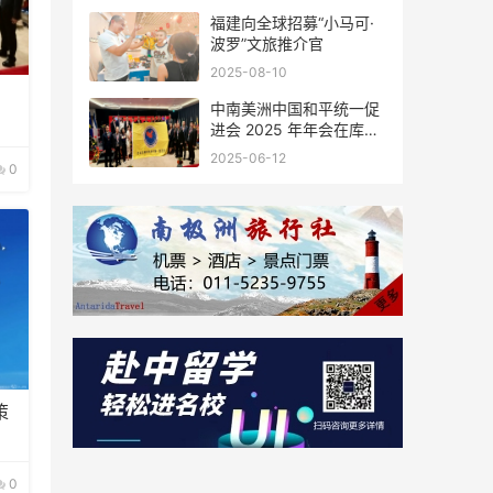
福建向全球招募“小马可·
波罗”文旅推介官
2025-08-10
中南美洲中国和平统一促
进会 2025 年年会在库拉
索圆满举行，共绘反“独”
2025-06-12
0
促统宏伟蓝图
策
0