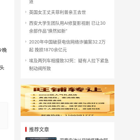
道
英国女王丈夫菲利普亲王去世
西安大学生团队用AI修复影视剧 已让30
余部作品“焕然如新”
2020年中国破获电信网络诈骗案32.2万
起 挽损1870余亿元
今晚
埃及两列车相撞致32死：疑有人拉下紧急
头
制动阀所致
推荐文章