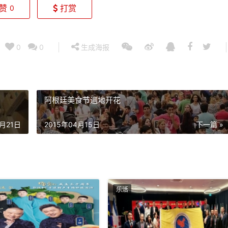
赞
打赏
0
0
0
生成海报
阿根廷美食节遍地开花
4月21日
2015年04月15日
下一篇 »
乐活