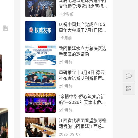
双鹿电池以足球搭建中阿
交流桥梁:受邀出席阿根廷
足协赞助商招待会！
11小时前
庆祝中国共产党成立105
周年大会将于7月1日隆重
举行
1个月前
致阿根廷水立方总决赛选
手家属的邀请函
2个月前
重磅推介｜6月9日 德云
社布宜诺斯艾利斯相声专
场！国风曲艺邂逅南美风
2个月前
情，多元文化狂欢全城集
结！
“亲情中华·侨心筑梦启新
航”—2026年天津市侨界
新春联谊活动成功举办
5个月前
江西省代表团看望旅阿赣
籍侨胞与阿根廷江西总商
会座谈
2025-09-07