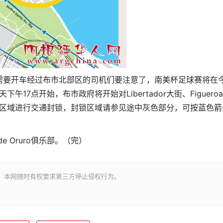
需要开车经过布市北部区的司机们要注意了，南美杯足球赛将在
17
Libertador
Figueroa
天下午
点开始，布市政府将开始对
大街、
区域进行交通封锁，封锁区域请参见途中灰色部分，可按蓝色箭
de Oruro
俱乐部。
（完）
。本网随时有权要求第三方停止侵权行为。