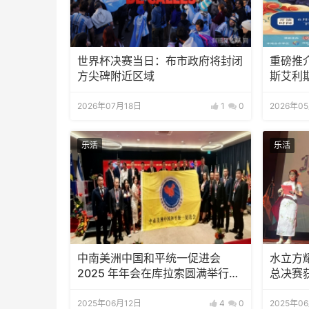
世界杯决赛当日：布市政府将封闭
重磅推
方尖碑附近区域
斯艾利
南美风
结！
2026年07月18日
1
0
2026年0
乐活
乐活
中南美洲中国和平统一促进会
水立方耀
2025 年年会在库拉索圆满举行，
总决赛
共绘反“独”促统宏伟蓝图
2025年06月12日
4
0
2025年0