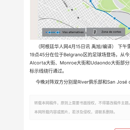
4
15
/
（阿根廷华人网
月
日讯
禹旭
编译）
下午
19
45
Belgrano
点
分在位于
区的足球场登场，从今
Alcorta
Monroe
Udaondo
大街、
大街和
大街部分
标示线绕行通过。
River
San J
osé 
今晚对阵双方分别是
俱乐部和
转载本网稿件，原则上需要书面授权，不得篡改稿件主题
本网所载内容或图片，若涉及侵权，请联系删除。