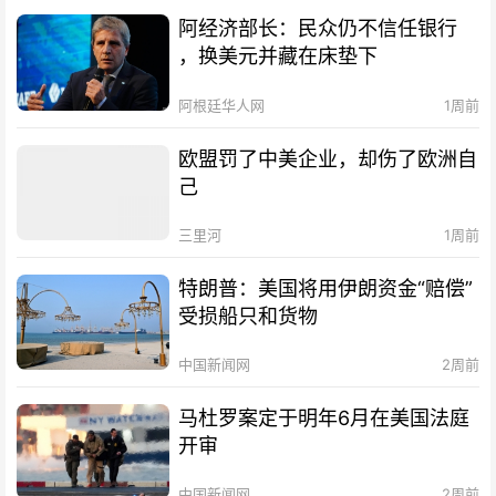
阿经济部长：民众仍不信任银行
，换美元并藏在床垫下
阿根廷华人网
1周前
欧盟罚了中美企业，却伤了欧洲自
己
三里河
1周前
特朗普：美国将用伊朗资金“赔偿”
受损船只和货物
中国新闻网
2周前
马杜罗案定于明年6月在美国法庭
开审
中国新闻网
2周前