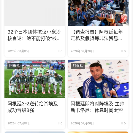
32个日本团体抗议小泉涉
【调查报告】阿根廷每年
核言论：绝不能打破“核武
走私及假货等非法贸易达
器禁忌”
320亿美元
2026年08月05日
0
2026年07月26日
0
阿根廷
阿根廷
阿根廷3-2逆转绝杀埃及
阿根廷即将对阵埃及 主帅
成功晋级8强
斯卡洛尼：休息时间太短
2026年07月07日
0
2026年07月06日
0