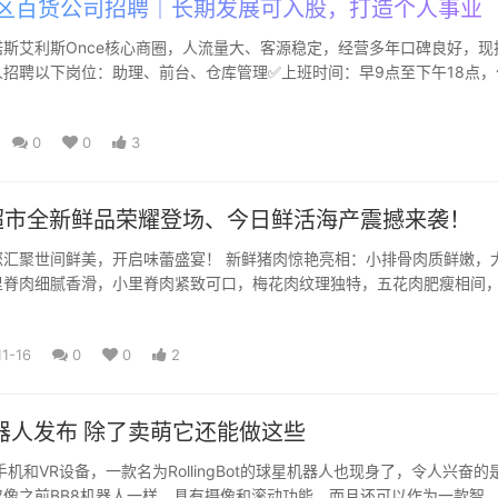
e区百货公司招聘｜长期发展可入股，打造个人事业
斯艾利斯Once核心商圈，人流量大、客源稳定，经营多年口碑良好，现
招聘以下岗位：助理、前台、仓库管理✅上班时间：早9点至下午18点，
. 有百货/商...
0
0
3
市全新鲜品荣耀登场、今日鲜活海产震撼来袭！
您汇聚世间鲜美，开启味蕾盛宴！ 新鲜猪肉惊艳亮相：小排骨肉质鲜嫩，
里脊肉细腻香滑，小里脊肉紧致可口，梅花肉纹理独特，五花肉肥瘦相间
蹄富含胶质，猪头风味浓...
1-16
0
0
2
器人发布 除了卖萌它还能做这些
手机和VR设备，一款名为RollingBot的球星机器人也现身了，令人兴奋的
仅像之前BB8机器人一样，具有摄像和滚动功能，而且还可以作为一款智