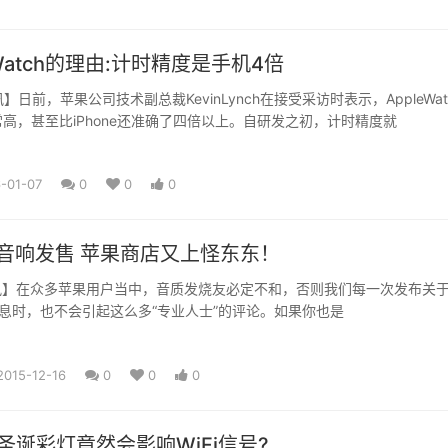
 Watch的理由:计时精度是手机4倍
e资讯】日前，苹果公司技术副总裁KevinLynch在接受采访时表示，AppleWat
高，甚至比iPhone还准确了四倍以上。自研发之初，计时精度就
-01-07
0
0
0
MB音响发售 苹果商店又上怪东东！
ne快讯】在众多苹果用户当中，音质发烧友必定不和，否则我们每一次发布关
的消息时，也不会引起这么多“专业人士”的评论。如果你也是
2015-12-16
0
0
0
 圣诞彩灯竟然会影响WiFi信号?