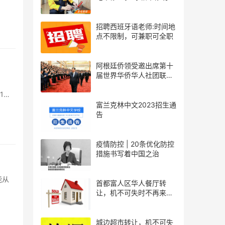
深厚
招聘西班牙语老师:时间地
点不限制，可兼职可全职
阿根廷侨领受邀出席第十
届世界华侨华人社团联谊
大会
1显
富兰克林中文2023招生通
告
疫情防控 | 20条优化防控
措施书写着中国之治
能从
首都富人区华人餐厅转
让，机不可失时不再来，
价格合适就让
城边超市转让，机不可失