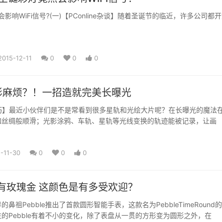
影响WiFi信号?(一)【PConline杂谈】随着圣诞节的临近，许多公司都
2015-12-11
0
0
0
影麻烦？！一招造就完美长曝光
ne技巧】最近小伙伴们是不是常看到很多星轨和光绘大片呢？在长曝光的魔法
如丝绸般顺滑；光影涂鸦、车轨、星轨等光线变换的轨迹能被记录，让画
-11-30
0
0
0
e都有玫瑰金 这颜色是有多受欢迎？
鼻祖Pebble推出了首款圆形智能手表，这款名为PebbleTimeRound
的Pebble有着不小的变化，除了表盘从一贯的方形变为圆形之外，在