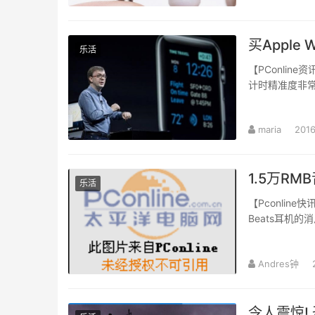
买Apple
乐活
【PConlin
计时精准度非常
maria
2016
1.5万R
乐活
【Pconli
Beats耳机
Andres钟
令人震惊!