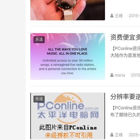
王峰
2015-
资费便宜多了
乐活
【PConlin
大陆作为首发
maria
201
分辨率要逆
乐活
【PConlin
布了期待已久的
王峰
2015-