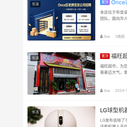
Onc
置顶
乐活
本店位于布宜诺
团队，面向华人
规律 岗位要求：1
lisa
3周前
福旺超
置顶
乐活
福旺超市，为
骨豪迈大气，
子软糯醇厚，猪
lisa
2024-1
LG球型机
乐活
LG发布会除了
这款机器人不