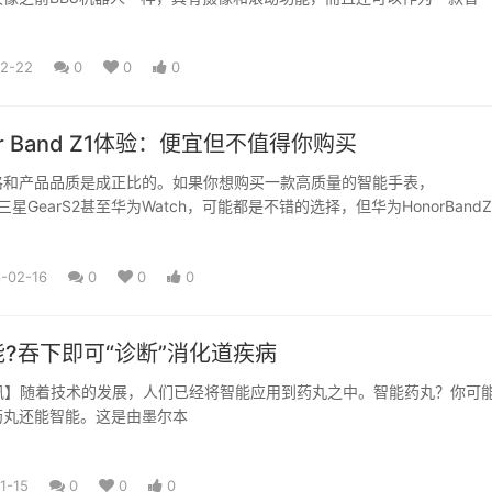
02-22
0
0
0
r Band Z1体验：便宜但不值得你购买
格和产品品质是成正比的。如果你想购买一款高质量的智能手表，
h、三星GearS2甚至华为Watch，可能都是不错的选择，但华为HonorBandZ
-02-16
0
0
0
?吞下即可“诊断”消化道疾病
ne资讯】随着技术的发展，人们已经将智能应用到药丸之中。智能药丸？你可
药丸还能智能。这是由墨尔本
1-15
0
0
0