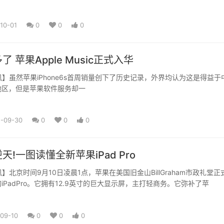
10-01
0
0
0
 苹果Apple Music正式入华
e资讯】虽然苹果iPhone6s首周销量创下了历史记录，外界均认为这是得益于
地区，但是苹果软件服务却一
5-09-30
0
0
0
天!一图读懂全新苹果iPad Pro
e资讯】北京时间9月10日凌晨1点，苹果在美国旧金山BillGraham市政礼堂正
iPadPro。它拥有12.9英寸的巨大显示屏，主打轻商务。它弥补了苹
09-10
0
0
0