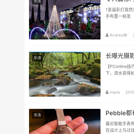
乐活
1圣诞彩灯竟然会
手布置一些圣
Andres钟
长曝光摄
乐活
【PConli
下，流水变得
maria
2015
Pebbl
乐活
最近智能手表界的
在设计上与过往