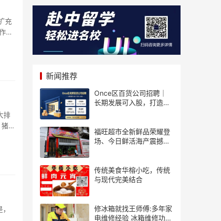
扩充
作息
新闻推荐
Once区百货公司招聘｜
长期发展可入股，打造个
人事业
大排
，猪肘
福旺超市全新鲜品荣耀登
场、今日鲜活海产震撼来
袭！
传统美食华榕小吃，传统
与现代完美结合
修冰箱就找王师傅:多年家
是，
电维修经验 冰箱维修功底