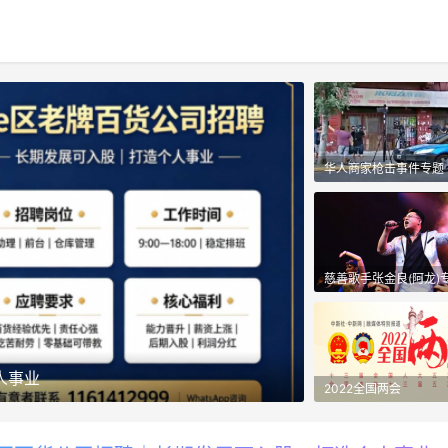
华人商家枪击事件专题
慈善歌手张金良(阿龙)
人事业
福旺超市全新鲜品
2022全国两会