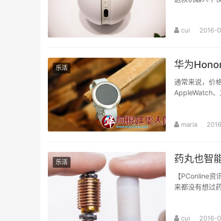
cui
2016-
华为Hono
乐活
通常来说，价
AppleWatc
然不在
maria
2016
药丸也智能
乐活
【PConli
来都没有想过
cui
2016-0