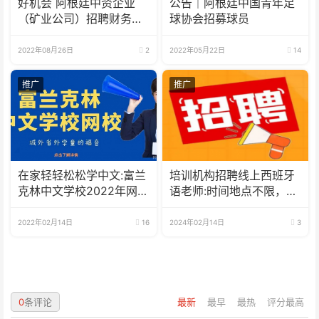
好机会 阿根廷中资企业
公告｜阿根廷中国青年足
（矿业公司）招聘财务人
球协会招募球员
员
2022年08月26日
2
2022年05月22日
14
推广
推广
在家轻轻松松学中文:富兰
培训机构招聘线上西班牙
克林中文学校2022年网校
语老师:时间地点不限，可
招生啦
兼职可全职
2022年02月14日
16
2024年02月14日
3
0
条评论
最新
最早
最热
评分最高