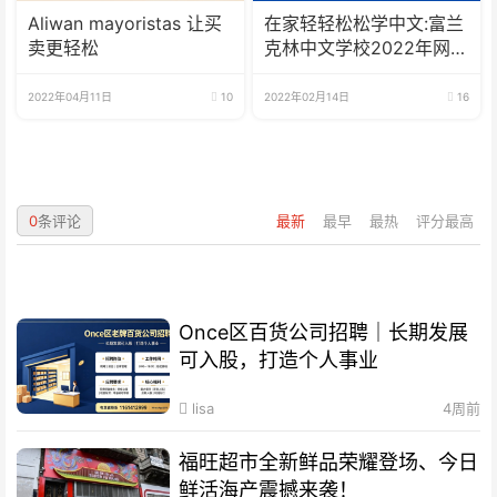
Aliwan mayoristas 让买
在家轻轻松松学中文:富兰
卖更轻松
克林中文学校2022年网校
招生啦
2022年04月11日
10
2022年02月14日
16
0
条评论
最新
最早
最热
评分最高
Once区百货公司招聘｜长期发展
可入股，打造个人事业
lisa
4周前
福旺超市全新鲜品荣耀登场、今日
鲜活海产震撼来袭！