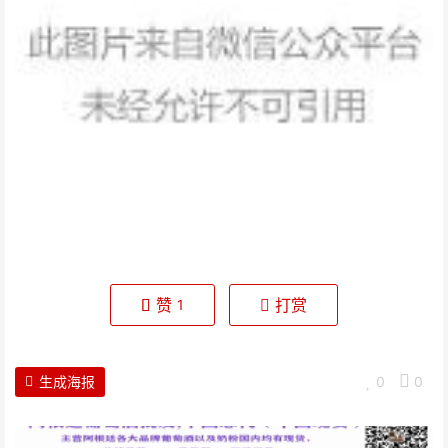
赞
打赏
1
生成海报
0
0