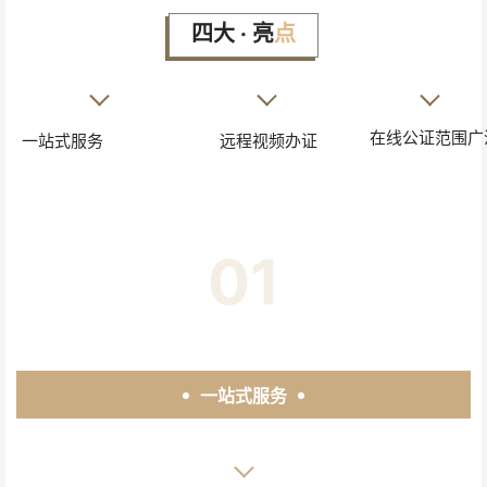
对齐
四大 · 亮
点
背景
图和
_
_
_
文字
在线公证范围广
一站式服务
远程视频办证
以及
制作
自己
的模
01
板
一站式服务