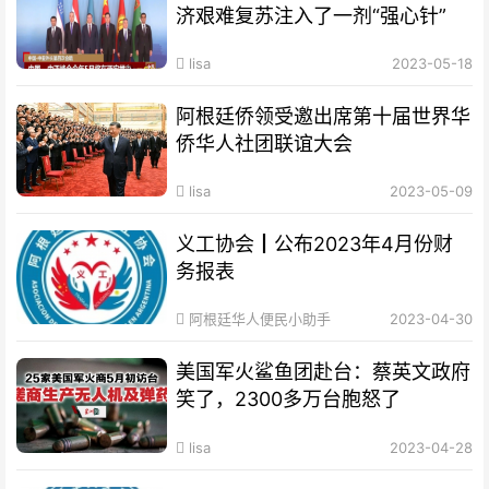
济艰难复苏注入了一剂“强心针”
lisa
2023-05-18
阿根廷侨领受邀出席第十届世界华
侨华人社团联谊大会
lisa
2023-05-09
义工协会┃公布2023年4月份财
务报表
阿根廷华人便民小助手
2023-04-30
美国军火鲨鱼团赴台：蔡英文政府
笑了，2300多万台胞怒了
lisa
2023-04-28