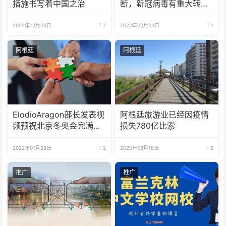
措施书写着中国之治
断，新冠病毒有重大转
机！
2022年12月03日
7
2022年02月03日
1
阿根廷
阿根廷
ElodioAragon部长发表视
阿根廷旅游业已经因疫情
频预祝北京冬奥会完满成
损失780亿比索
功！
2022年01月28日
2
2020年08月18日
2
推广
推广